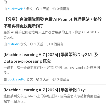
的...
由
duckravel48
發文
1 天前
0
個留言
【分享】台灣團隊開發 免費 AI Prompt 管理網站，終於
不用再到處找提示詞了
最近 AI 幾乎已經變成每天工作都會用到的工具。像是 ChatGPT、
Claud...
由
nlstudio
發文
2 天前
0
個留言
[Machine Learning A-Z [2026] ] 學習筆記 Day2 ML 及
Data pre-processing 概念
一邊要上課一邊還要寫這個不容易! 整個machine learning分成三個
步...
由
duckravel48
發文
2 天前
0
個留言
[Machine Learning A-Z [2026] ] 學習筆記 Day1
這個系列文章是Udemy上的課程延伸，因為我個人想趁著育嬰假空
檔學一點data...