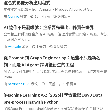
混合式影像分析應用程式
本教學將示範如何使用 Angular、Firebase AI Logic 與 G...
由
Connie
發文
13 小時前
0
個留言
AI 協作不是發帳號：企業要先畫出四條責任邊界
公司替工程師開好企業版 AI 帳號，治理其實還沒開始。 帳號只解決
「誰可以登入」...
由
ryanvale
發文
1 天前
0
個留言
從 Prompt 到 Graph Engineering：這些不只是新名
詞，而是 AI Agent 踩坑後衍生的工程
AI Agent 可能是近年最容易出現新工程名詞的領域。 我們才剛學會
Prom...
由
hardness1020
發文
1 天前
0
個留言
[Machine Learning A-Z [2026] ] 學習筆記 Day3 Data
pre-processing with Python
了解Data Pre-processing的概念後，接著就是要實作了 資料下載