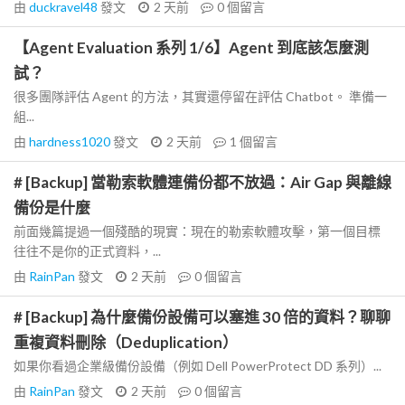
由
duckravel48
發文
2 天前
0
個留言
【Agent Evaluation 系列 1/6】Agent 到底該怎麼測
試？
很多團隊評估 Agent 的方法，其實還停留在評估 Chatbot。 準備一
組...
由
hardness1020
發文
2 天前
1
個留言
# [Backup] 當勒索軟體連備份都不放過：Air Gap 與離線
備份是什麼
前面幾篇提過一個殘酷的現實：現在的勒索軟體攻擊，第一個目標
往往不是你的正式資料，...
由
RainPan
發文
2 天前
0
個留言
# [Backup] 為什麼備份設備可以塞進 30 倍的資料？聊聊
重複資料刪除（Deduplication）
如果你看過企業級備份設備（例如 Dell PowerProtect DD 系列）...
由
RainPan
發文
2 天前
0
個留言