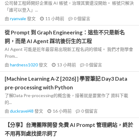
公司替工程師開好企業版 AI 帳號，治理其實還沒開始。 帳號只解決
「誰可以登入」...
由
ryanvale
發文
11 小時前
0
個留言
從 Prompt 到 Graph Engineering：這些不只是新名
詞，而是 AI Agent 踩坑後衍生的工程
AI Agent 可能是近年最容易出現新工程名詞的領域。 我們才剛學會
Prom...
由
hardness1020
發文
13 小時前
0
個留言
[Machine Learning A-Z [2026] ] 學習筆記 Day3 Data
pre-processing with Python
了解Data Pre-processing的概念後，接著就是要實作了 資料下載
的...
由
duckravel48
發文
16 小時前
0
個留言
【分享】台灣團隊開發 免費 AI Prompt 管理網站，終於
不用再到處找提示詞了