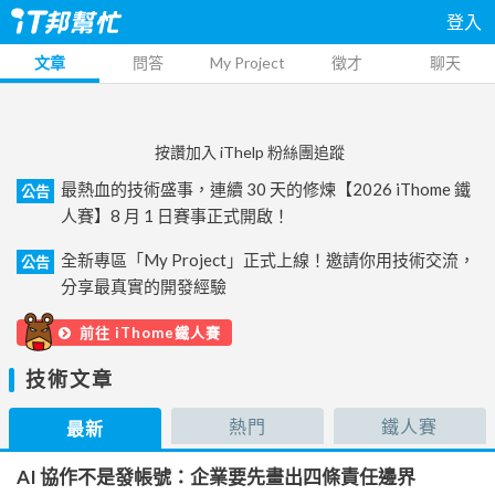
登入
文章
問答
My Project
徵才
聊天
按讚加入 iThelp 粉絲團追蹤
最熱血的技術盛事，連續 30 天的修煉【2026 iThome 鐵
公告
人賽】8 月 1 日賽事正式開啟！
全新專區「My Project」正式上線！邀請你用技術交流，
公告
分享最真實的開發經驗
前往 iThome鐵人賽
技術文章
熱門
鐵人賽
最新
AI 協作不是發帳號：企業要先畫出四條責任邊界