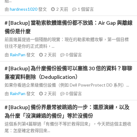
組...
由
hardness1020
發文
2 天前
1
個留言
# [Backup] 當勒索軟體連備份都不放過：Air Gap 與離線
備份是什麼
前面幾篇提過一個殘酷的現實：現在的勒索軟體攻擊，第一個目標
往往不是你的正式資料，...
由
RainPan
發文
2 天前
0
個留言
# [Backup] 為什麼備份設備可以塞進 30 倍的資料？聊聊
重複資料刪除（Deduplication）
如果你看過企業級備份設備（例如 Dell PowerProtect DD 系列）...
由
RainPan
發文
2 天前
0
個留言
# [Backup] 備份界最常被跳過的一步：還原演練，以及
為什麼「沒演練過的備份」等於沒備份
這個系列第4篇聊過「有備份不等於救得回來」，今天把這個主題收
尾：怎麼確定救得回來...