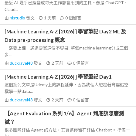
最近 AI 幾乎已經變成每天工作都會用到的工具。像是 ChatGPT、
Claud...
由
nlstudio
發文
1 天前
0
個留言
[Machine Learning A-Z [2026] ] 學習筆記 Day2 ML 及
Data pre-processing 概念
一邊要上課一邊還要寫這個不容易! 整個machine learning分成三個
步...
由
duckravel48
發文
2 天前
0
個留言
[Machine Learning A-Z [2026] ] 學習筆記 Day1
這個系列文章是Udemy上的課程延伸，因為我個人想趁著育嬰假空
檔學一點data...
由
duckravel48
發文
2 天前
0
個留言
【Agent Evaluation 系列 1/6】Agent 到底該怎麼測
試？
很多團隊評估 Agent 的方法，其實還停留在評估 Chatbot。 準備一