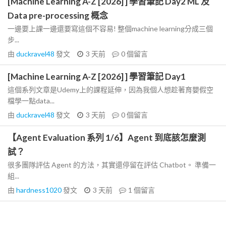
[Machine Learning A-Z [2026] ] 學習筆記 Day2 ML 及
Data pre-processing 概念
一邊要上課一邊還要寫這個不容易! 整個machine learning分成三個
步...
由
duckravel48
發文
3 天前
0
個留言
[Machine Learning A-Z [2026] ] 學習筆記 Day1
這個系列文章是Udemy上的課程延伸，因為我個人想趁著育嬰假空
檔學一點data...
由
duckravel48
發文
3 天前
0
個留言
【Agent Evaluation 系列 1/6】Agent 到底該怎麼測
試？
很多團隊評估 Agent 的方法，其實還停留在評估 Chatbot。 準備一
組...
由
hardness1020
發文
3 天前
1
個留言