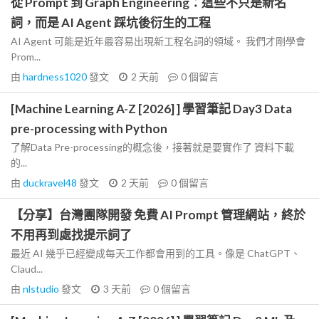
從 Prompt 到 Graph Engineering：這些不只是新名
詞，而是 AI Agent 踩坑後衍生的工程
AI Agent 可能是近年最容易出現新工程名詞的領域。 我們才剛學會
Prom...
由
hardness1020
發文
2 天前
0
個留言
[Machine Learning A-Z [2026] ] 學習筆記 Day3 Data
pre-processing with Python
了解Data Pre-processing的概念後，接著就是要實作了 資料下載
的...
由
duckravel48
發文
2 天前
0
個留言
【分享】台灣團隊開發 免費 AI Prompt 管理網站，終於
不用再到處找提示詞了
最近 AI 幾乎已經變成每天工作都會用到的工具。像是 ChatGPT、
Claud...
由
nlstudio
發文
3 天前
0
個留言