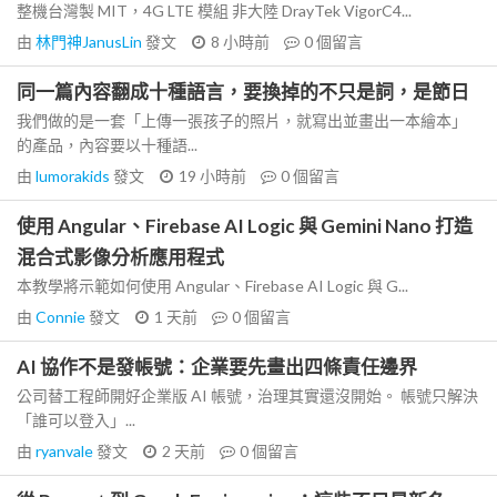
整機台灣製 MIT，4G LTE 模組 非大陸 DrayTek VigorC4...
由
林門神JanusLin
發文
8 小時前
0
個留言
同一篇內容翻成十種語言，要換掉的不只是詞，是節日
我們做的是一套「上傳一張孩子的照片，就寫出並畫出一本繪本」
的產品，內容要以十種語...
由
lumorakids
發文
19 小時前
0
個留言
使用 Angular、Firebase AI Logic 與 Gemini Nano 打造
混合式影像分析應用程式
本教學將示範如何使用 Angular、Firebase AI Logic 與 G...
由
Connie
發文
1 天前
0
個留言
AI 協作不是發帳號：企業要先畫出四條責任邊界
公司替工程師開好企業版 AI 帳號，治理其實還沒開始。 帳號只解決
「誰可以登入」...
由
ryanvale
發文
2 天前
0
個留言