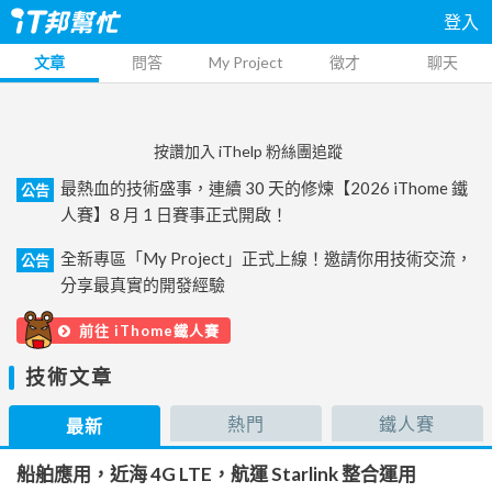
登入
文章
問答
My Project
徵才
聊天
按讚加入 iThelp 粉絲團追蹤
最熱血的技術盛事，連續 30 天的修煉【2026 iThome 鐵
公告
人賽】8 月 1 日賽事正式開啟！
全新專區「My Project」正式上線！邀請你用技術交流，
公告
分享最真實的開發經驗
前往 iThome鐵人賽
技術文章
熱門
鐵人賽
最新
船舶應用，近海 4G LTE，航運 Starlink 整合運用