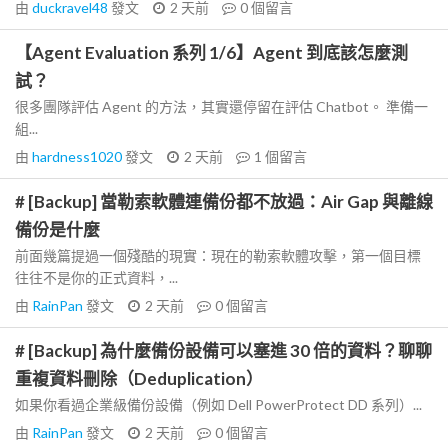
由
duckravel48
發文
2 天前
0
個留言
【Agent Evaluation 系列 1/6】Agent 到底該怎麼測
試？
很多團隊評估 Agent 的方法，其實還停留在評估 Chatbot。 準備一
組...
由
hardness1020
發文
2 天前
1
個留言
# [Backup] 當勒索軟體連備份都不放過：Air Gap 與離線
備份是什麼
前面幾篇提過一個殘酷的現實：現在的勒索軟體攻擊，第一個目標
往往不是你的正式資料，...
由
RainPan
發文
2 天前
0
個留言
# [Backup] 為什麼備份設備可以塞進 30 倍的資料？聊聊
重複資料刪除（Deduplication）
如果你看過企業級備份設備（例如 Dell PowerProtect DD 系列）...
由
RainPan
發文
2 天前
0
個留言