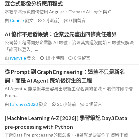
混合式影像分析應用程式
本教學將示範如何使用 Angular、Firebase AI Logic 與 G...
由
Connie
發文
2 小時前
0
個留言
AI 協作不是發帳號：企業要先畫出四條責任邊界
公司替工程師開好企業版 AI 帳號，治理其實還沒開始。 帳號只解決
「誰可以登入」...
由
ryanvale
發文
18 小時前
0
個留言
從 Prompt 到 Graph Engineering：這些不只是新名
詞，而是 AI Agent 踩坑後衍生的工程
AI Agent 可能是近年最容易出現新工程名詞的領域。 我們才剛學會
Prom...
由
hardness1020
發文
21 小時前
0
個留言
[Machine Learning A-Z [2026] ] 學習筆記 Day3 Data
pre-processing with Python
了解Data Pre-processing的概念後，接著就是要實作了 資料下載