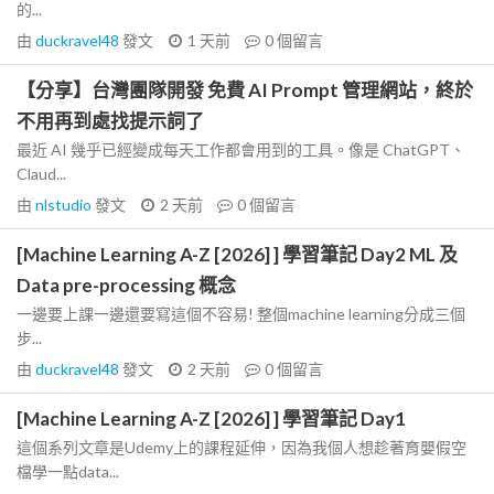
的...
由
duckravel48
發文
1 天前
0
個留言
【分享】台灣團隊開發 免費 AI Prompt 管理網站，終於
不用再到處找提示詞了
最近 AI 幾乎已經變成每天工作都會用到的工具。像是 ChatGPT、
Claud...
由
nlstudio
發文
2 天前
0
個留言
[Machine Learning A-Z [2026] ] 學習筆記 Day2 ML 及
Data pre-processing 概念
一邊要上課一邊還要寫這個不容易! 整個machine learning分成三個
步...
由
duckravel48
發文
2 天前
0
個留言
[Machine Learning A-Z [2026] ] 學習筆記 Day1
這個系列文章是Udemy上的課程延伸，因為我個人想趁著育嬰假空
檔學一點data...