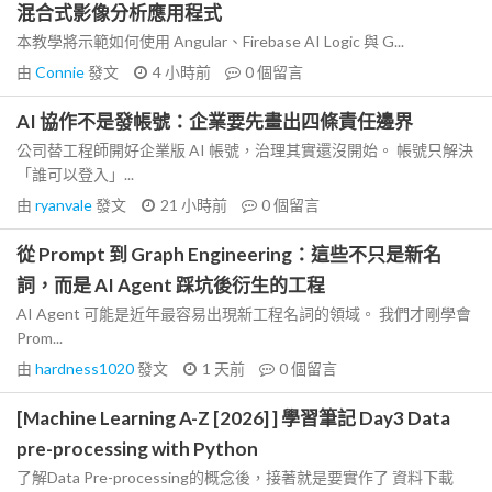
混合式影像分析應用程式
本教學將示範如何使用 Angular、Firebase AI Logic 與 G...
由
Connie
發文
4 小時前
0
個留言
AI 協作不是發帳號：企業要先畫出四條責任邊界
公司替工程師開好企業版 AI 帳號，治理其實還沒開始。 帳號只解決
「誰可以登入」...
由
ryanvale
發文
21 小時前
0
個留言
從 Prompt 到 Graph Engineering：這些不只是新名
詞，而是 AI Agent 踩坑後衍生的工程
AI Agent 可能是近年最容易出現新工程名詞的領域。 我們才剛學會
Prom...
由
hardness1020
發文
1 天前
0
個留言
[Machine Learning A-Z [2026] ] 學習筆記 Day3 Data
pre-processing with Python
了解Data Pre-processing的概念後，接著就是要實作了 資料下載