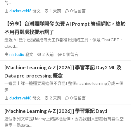
的...
由
duckravel48
發文
1 天前
0
個留言
【分享】台灣團隊開發 免費 AI Prompt 管理網站，終於
不用再到處找提示詞了
最近 AI 幾乎已經變成每天工作都會用到的工具。像是 ChatGPT、
Claud...
由
nlstudio
發文
2 天前
0
個留言
[Machine Learning A-Z [2026] ] 學習筆記 Day2 ML 及
Data pre-processing 概念
一邊要上課一邊還要寫這個不容易! 整個machine learning分成三個
步...
由
duckravel48
發文
2 天前
0
個留言
[Machine Learning A-Z [2026] ] 學習筆記 Day1
這個系列文章是Udemy上的課程延伸，因為我個人想趁著育嬰假空
檔學一點data...