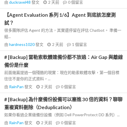
由
duckravel48
發文
2 天前
0
個留言
【Agent Evaluation 系列 1/6】Agent 到底該怎麼測
試？
很多團隊評估 Agent 的方法，其實還停留在評估 Chatbot。 準備一
組...
由
hardness1020
發文
2 天前
1
個留言
# [Backup] 當勒索軟體連備份都不放過：Air Gap 與離線
備份是什麼
前面幾篇提過一個殘酷的現實：現在的勒索軟體攻擊，第一個目標
往往不是你的正式資料，...
由
RainPan
發文
2 天前
0
個留言
# [Backup] 為什麼備份設備可以塞進 30 倍的資料？聊聊
重複資料刪除（Deduplication）
如果你看過企業級備份設備（例如 Dell PowerProtect DD 系列）...
由
RainPan
發文
2 天前
0
個留言