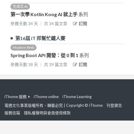
生成式 AI
第一次學 Kotlin Koog AI 就上手
系列
參賽天數
34
天
｜
共
34
篇文章
訂閱
第16屆
iT 邦幫忙鐵人賽
Modern Web
Spring Boot API 開發：從 0 到 1
系列
參賽天數
38
天
｜
共
39
篇文章
訂閱
iThome 服務
iThome online
iThome Learning
電週文化事業版權所有、轉載必究 | Copyright © iThome
刊登廣告
服務信箱
隱私權聲明與會員使用條款