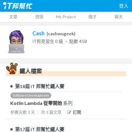
登入
文章
問答
My Project
徵才
聊天
Cash
(
cashwugeek
)
iT邦見習生
0
級 ‧ 點數
458
鐵人檔案
第18屆
iT 邦幫忙鐵人賽
Software Development
Kotlin Lambda 從零開始
系列
參賽天數
3
天
｜
共
3
篇文章
訂閱
第17屆
iT 邦幫忙鐵人賽