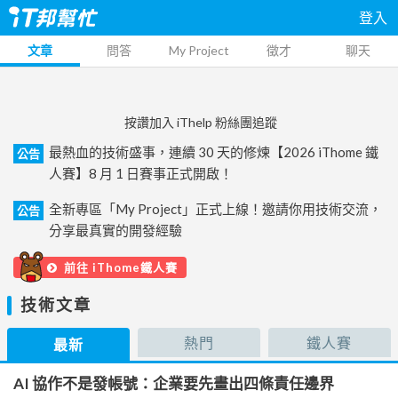
登入
文章
問答
My Project
徵才
聊天
按讚加入 iThelp 粉絲團追蹤
最熱血的技術盛事，連續 30 天的修煉【2026 iThome 鐵
公告
人賽】8 月 1 日賽事正式開啟！
全新專區「My Project」正式上線！邀請你用技術交流，
公告
分享最真實的開發經驗
前往 iThome鐵人賽
技術文章
熱門
鐵人賽
最新
AI 協作不是發帳號：企業要先畫出四條責任邊界