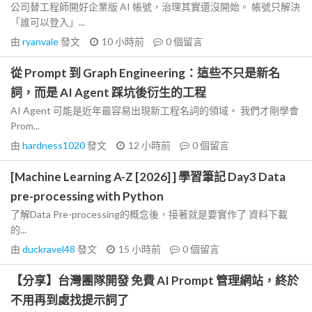
公司替工程師開好企業版 AI 帳號，治理其實還沒開始。 帳號只解決
「誰可以登入」...
由
ryanvale
發文
10 小時前
0
個留言
從 Prompt 到 Graph Engineering：這些不只是新名
詞，而是 AI Agent 踩坑後衍生的工程
AI Agent 可能是近年最容易出現新工程名詞的領域。 我們才剛學會
Prom...
由
hardness1020
發文
12 小時前
0
個留言
[Machine Learning A-Z [2026] ] 學習筆記 Day3 Data
pre-processing with Python
了解Data Pre-processing的概念後，接著就是要實作了 資料下載
的...
由
duckravel48
發文
15 小時前
0
個留言
【分享】台灣團隊開發 免費 AI Prompt 管理網站，終於
不用再到處找提示詞了