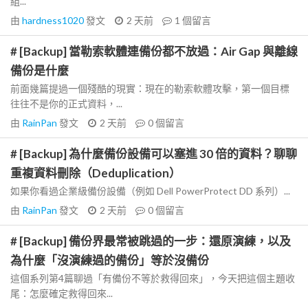
組...
由
hardness1020
發文
2 天前
1
個留言
# [Backup] 當勒索軟體連備份都不放過：Air Gap 與離線
備份是什麼
前面幾篇提過一個殘酷的現實：現在的勒索軟體攻擊，第一個目標
往往不是你的正式資料，...
由
RainPan
發文
2 天前
0
個留言
# [Backup] 為什麼備份設備可以塞進 30 倍的資料？聊聊
重複資料刪除（Deduplication）
如果你看過企業級備份設備（例如 Dell PowerProtect DD 系列）...
由
RainPan
發文
2 天前
0
個留言
# [Backup] 備份界最常被跳過的一步：還原演練，以及
為什麼「沒演練過的備份」等於沒備份
這個系列第4篇聊過「有備份不等於救得回來」，今天把這個主題收
尾：怎麼確定救得回來...