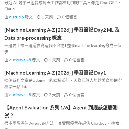
最近 AI 幾乎已經變成每天工作都會用到的工具。像是 ChatGPT、
Claud...
由
nlstudio
發文
1 天前
0
個留言
[Machine Learning A-Z [2026] ] 學習筆記 Day2 ML 及
Data pre-processing 概念
一邊要上課一邊還要寫這個不容易! 整個machine learning分成三個
步...
由
duckravel48
發文
1 天前
0
個留言
[Machine Learning A-Z [2026] ] 學習筆記 Day1
這個系列文章是Udemy上的課程延伸，因為我個人想趁著育嬰假空
檔學一點data...
由
duckravel48
發文
2 天前
0
個留言
【Agent Evaluation 系列 1/6】Agent 到底該怎麼測
試？
很多團隊評估 Agent 的方法，其實還停留在評估 Chatbot。 準備一