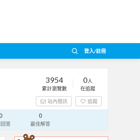
登入/註冊
3954
0
人
累計瀏覽數
在追蹤
站內簡訊
追蹤
0
0
請回答
最佳解答