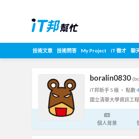
技術文章
技術問答
My Project
iT 徵才
聊
boralin0830
(b
iT邦新手 5 級 ‧ 點數
國立清華大學資訊工
個人背景