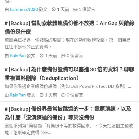
組...
由
hardness1020
發文
1 天前
1
個留言
# [Backup] 當勒索軟體連備份都不放過：Air Gap 與離線
備份是什麼
前面幾篇提過一個殘酷的現實：現在的勒索軟體攻擊，第一個目標
往往不是你的正式資料，...
由
RainPan
發文
1 天前
0
個留言
# [Backup] 為什麼備份設備可以塞進 30 倍的資料？聊聊
重複資料刪除（Deduplication）
如果你看過企業級備份設備（例如 Dell PowerProtect DD 系列）...
由
RainPan
發文
1 天前
0
個留言
# [Backup] 備份界最常被跳過的一步：還原演練，以及
為什麼「沒演練過的備份」等於沒備份
這個系列第4篇聊過「有備份不等於救得回來」，今天把這個主題收
尾：怎麼確定救得回來...