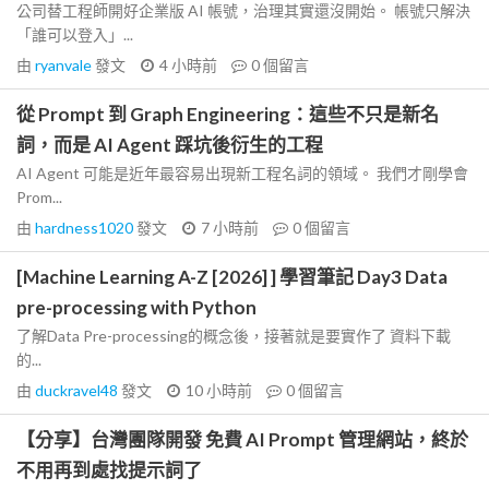
公司替工程師開好企業版 AI 帳號，治理其實還沒開始。 帳號只解決
「誰可以登入」...
由
ryanvale
發文
4 小時前
0
個留言
從 Prompt 到 Graph Engineering：這些不只是新名
詞，而是 AI Agent 踩坑後衍生的工程
AI Agent 可能是近年最容易出現新工程名詞的領域。 我們才剛學會
Prom...
由
hardness1020
發文
7 小時前
0
個留言
[Machine Learning A-Z [2026] ] 學習筆記 Day3 Data
pre-processing with Python
了解Data Pre-processing的概念後，接著就是要實作了 資料下載
的...
由
duckravel48
發文
10 小時前
0
個留言
【分享】台灣團隊開發 免費 AI Prompt 管理網站，終於
不用再到處找提示詞了