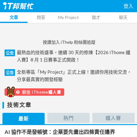
登入
文章
問答
My Project
徵才
聊天
按讚加入 iThelp 粉絲團追蹤
最熱血的技術盛事，連續 30 天的修煉【2026 iThome 鐵
公告
人賽】8 月 1 日賽事正式開啟！
全新專區「My Project」正式上線！邀請你用技術交流，
公告
分享最真實的開發經驗
前往 iThome鐵人賽
技術文章
熱門
鐵人賽
最新
AI 協作不是發帳號：企業要先畫出四條責任邊界