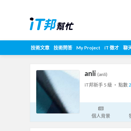
技術文章
技術問答
My Project
iT 徵才
聊
anli
(anli)
iT邦新手 5 級 ‧ 點數
個人背景