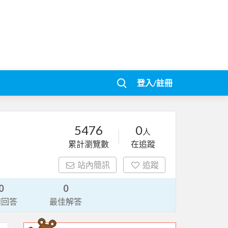
登入/註冊
5476
0
人
累計瀏覽數
在追蹤
站內簡訊
追蹤
0
0
請回答
最佳解答