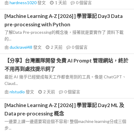
由
hardness1020
發文
1 天前
0
個留言
[Machine Learning A-Z [2026] ] 學習筆記 Day3 Data
pre-processing with Python
了解Data Pre-processing的概念後，接著就是要實作了 資料下載
的...
由
duckravel48
發文
2 天前
0
個留言
【分享】台灣團隊開發 免費 AI Prompt 管理網站，終於
不用再到處找提示詞了
最近 AI 幾乎已經變成每天工作都會用到的工具。像是 ChatGPT、
Claud...
由
nlstudio
發文
2 天前
0
個留言
[Machine Learning A-Z [2026] ] 學習筆記 Day2 ML 及
Data pre-processing 概念
一邊要上課一邊還要寫這個不容易! 整個machine learning分成三個
步...