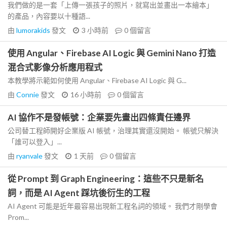
我們做的是一套「上傳一張孩子的照片，就寫出並畫出一本繪本」
的產品，內容要以十種語...
由
lumorakids
發文
3 小時前
0
個留言
使用 Angular、Firebase AI Logic 與 Gemini Nano 打造
混合式影像分析應用程式
本教學將示範如何使用 Angular、Firebase AI Logic 與 G...
由
Connie
發文
16 小時前
0
個留言
AI 協作不是發帳號：企業要先畫出四條責任邊界
公司替工程師開好企業版 AI 帳號，治理其實還沒開始。 帳號只解決
「誰可以登入」...
由
ryanvale
發文
1 天前
0
個留言
從 Prompt 到 Graph Engineering：這些不只是新名
詞，而是 AI Agent 踩坑後衍生的工程
AI Agent 可能是近年最容易出現新工程名詞的領域。 我們才剛學會
Prom...