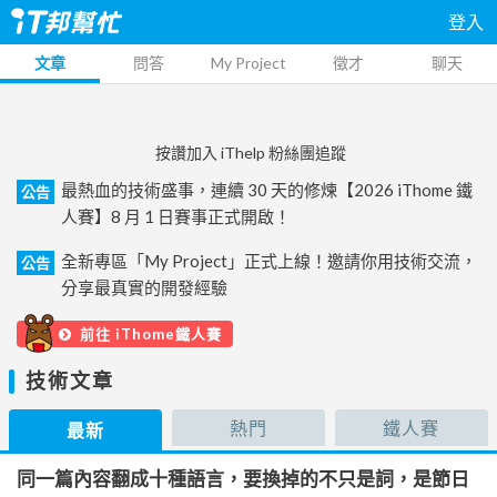
登入
文章
問答
My Project
徵才
聊天
按讚加入 iThelp 粉絲團追蹤
最熱血的技術盛事，連續 30 天的修煉【2026 iThome 鐵
公告
人賽】8 月 1 日賽事正式開啟！
全新專區「My Project」正式上線！邀請你用技術交流，
公告
分享最真實的開發經驗
前往 iThome鐵人賽
技術文章
熱門
鐵人賽
最新
同一篇內容翻成十種語言，要換掉的不只是詞，是節日