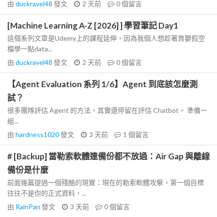
由
duckravel48
發文
2 天前
0
個留言
[Machine Learning A-Z [2026] ] 學習筆記 Day1
這個系列文章是Udemy上的課程延伸，因為我個人想趁著育嬰假空
檔學一點data...
由
duckravel48
發文
2 天前
0
個留言
【Agent Evaluation 系列 1/6】Agent 到底該怎麼測
試？
很多團隊評估 Agent 的方法，其實還停留在評估 Chatbot。 準備一
組...
由
hardness1020
發文
3 天前
1
個留言
# [Backup] 當勒索軟體連備份都不放過：Air Gap 與離線
備份是什麼
前面幾篇提過一個殘酷的現實：現在的勒索軟體攻擊，第一個目標
往往不是你的正式資料，...
由
RainPan
發文
3 天前
0
個留言