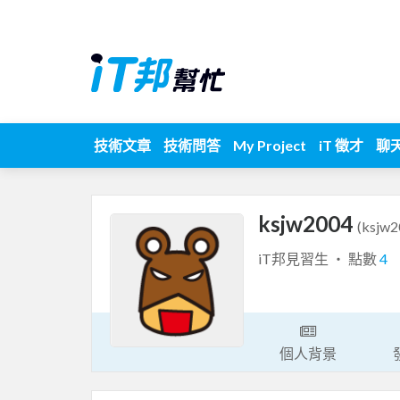
技術文章
技術問答
My Project
iT 徵才
聊
ksjw2004
(ksjw2
iT邦見習生 ‧ 點數
4
個人背景