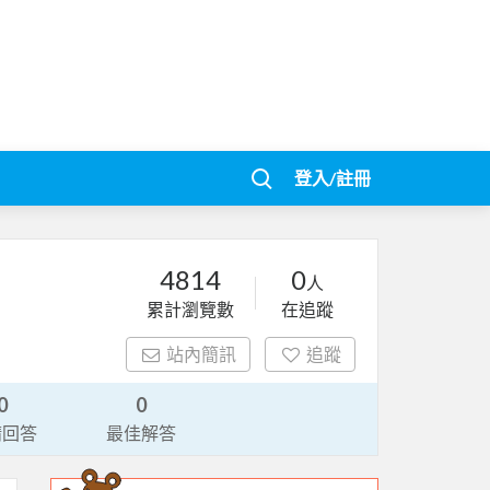
登入/註冊
4814
0
人
累計瀏覽數
在追蹤
站內簡訊
追蹤
0
0
請回答
最佳解答