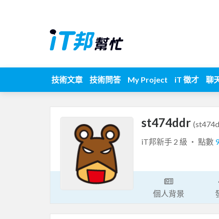
技術文章
技術問答
My Project
iT 徵才
聊
st474ddr
(st474d
iT邦新手 2 級 ‧ 點數
個人背景