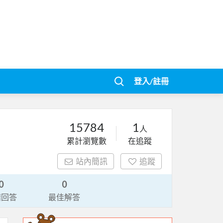
登入/註冊
15784
1
人
累計瀏覽數
在追蹤
站內簡訊
追蹤
0
0
請回答
最佳解答