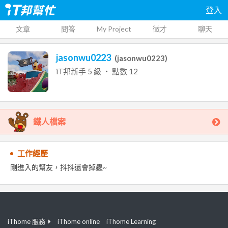
登入
文章
問答
My Project
徵才
聊天
jasonwu0223
(
jasonwu0223
)
iT邦新手
5
級 ‧ 點數
12
鐵人檔案
工作經歷
剛進入的幫友，抖抖還會掉蟲~
iThome 服務
iThome online
iThome Learning