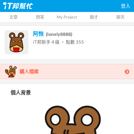
登入
文章
問答
My Project
徵才
聊天
阿恢
(
lonely8888
)
iT邦新手
4
級 ‧ 點數
355
鐵人檔案
個人背景