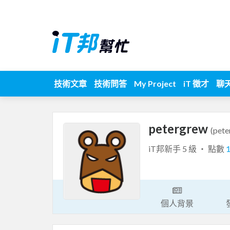
技術文章
技術問答
My Project
iT 徵才
聊
petergrew
(pete
iT邦新手 5 級 ‧ 點數
個人背景