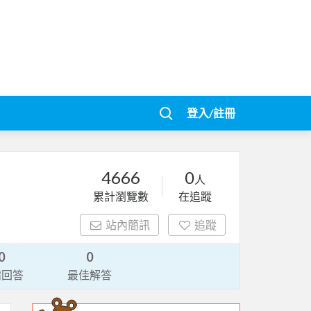
登入/註冊
4666
0
人
累計瀏覽數
在追蹤
站內簡訊
追蹤
0
0
請回答
最佳解答