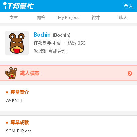
登入
文章
問答
My Project
徵才
聊天
Bochin
(
Bochin
)
iT邦新手
4
級 ‧ 點數
353
攻城獅
資訊管理
鐵人檔案
專業簡介
ASP.NET
專業成就
SCM, EIP, etc