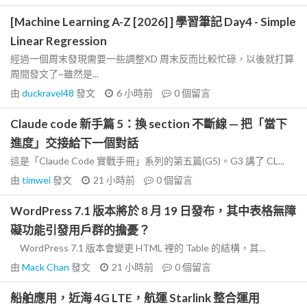
[Machine Learning A-Z [2026] ] 學習筆記 Day4 - Simple
Linear Regression
經過一個周末發現需要一些調整XD 周末反而比較忙碌，以後就打算
周間發文了~雖然是...
由
duckravel48
發文
6 小時前
0
個留言
Claude code 新手篇 5：換 section 不斷線 — 把「當下
進度」交接給下一個對話
這是「Claude Code 實戰手冊」系列的第五篇(G5)。G3 講了 CL...
由
timwei
發文
21 小時前
0
個留言
WordPress 7.1 版本將於 8 月 19 日發布，其中表格無障
礙功能引發用戶群的擔憂？
WordPress 7.1 版本會變更 HTML 裡的 Table 的結構，其...
由
Mack Chan
發文
21 小時前
0
個留言
船舶應用，近海 4G LTE，航運 Starlink 整合運用