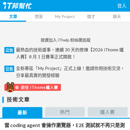
登入
文章
問答
My Project
徵才
聊天
按讚加入 iThelp 粉絲團追蹤
最熱血的技術盛事，連續 30 天的修煉【2026 iThome 鐵
公告
人賽】8 月 1 日賽事正式開啟！
全新專區「My Project」正式上線！邀請你用技術交流，
公告
分享最真實的開發經驗
前往 iThome鐵人賽
技術文章
熱門
鐵人賽
最新
當 coding agent 會操作瀏覽器，E2E 測試就不再只是測