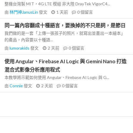
整機台灣製 MIT，4G LTE 模組 非大陸 DrayTek VigorC4...
由
林門神JanusLin
發文
1 天前
0
個留言
同一篇內容翻成十種語言，要換掉的不只是詞，是節日
我們做的是一套「上傳一張孩子的照片，就寫出並畫出一本繪本」
的產品，內容要以十種語...
由
lumorakids
發文
2 天前
0
個留言
使用 Angular、Firebase AI Logic 與 Gemini Nano 打造
混合式影像分析應用程式
本教學將示範如何使用 Angular、Firebase AI Logic 與 G...
由
Connie
發文
2 天前
0
個留言