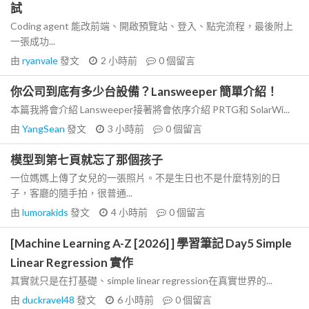
試
Coding agent 能改前端、開啟預覽站、登入、點完流程，最後附上
一張成功...
由
ryanvale
發文
2 小時前
0
個留言
你公司到底有多少台設備？Lansweeper 簡單介紹！
本篇我將會介紹 Lansweeper接著將會依序介紹 PRTG和 SolarWi...
由
YangSean
發文
3 小時前
0
個留言
模型到第七頁就忘了那個孩子
一位媽媽上傳了女兒的一張照片。不是生日也不是什麼特別的日
子，客廳的隨手拍，很普通...
由
lumorakids
發文
4 小時前
0
個留言
[Machine Learning A-Z [2026] ] 學習筆記 Day5 Simple
Linear Regression 實作
其實就只是在打基礎、simple linear regression在真實世界的...
由
duckravel48
發文
6 小時前
0
個留言