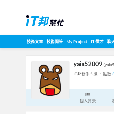
技術文章
技術問答
My Project
iT 徵才
聊
yaia52009
(yaia
iT邦新手 5 級 ‧ 點數
個人背景