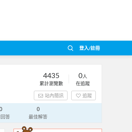
登入/註冊
4435
0
人
累計瀏覽數
在追蹤
站內簡訊
追蹤
0
0
請回答
最佳解答