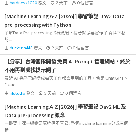
由
hardness1020
發文
2 天前
0
個留言
[Machine Learning A-Z [2026] ] 學習筆記 Day3 Data
pre-processing with Python
了解Data Pre-processing的概念後，接著就是要實作了 資料下載
的...
由
duckravel48
發文
2 天前
0
個留言
【分享】台灣團隊開發 免費 AI Prompt 管理網站，終於
不用再到處找提示詞了
最近 AI 幾乎已經變成每天工作都會用到的工具。像是 ChatGPT、
Claud...
由
nlstudio
發文
3 天前
0
個留言
[Machine Learning A-Z [2026] ] 學習筆記 Day2 ML 及
Data pre-processing 概念
一邊要上課一邊還要寫這個不容易! 整個machine learning分成三個
步...