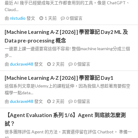
最近 AI 幾乎已經變成每天工作都會用到的工具。像是 ChatGPT、
Claud...
由
nlstudio
發文
1 天前
0
個留言
[Machine Learning A-Z [2026] ] 學習筆記 Day2 ML 及
Data pre-processing 概念
一邊要上課一邊還要寫這個不容易! 整個machine learning分成三個
步...
由
duckravel48
發文
2 天前
0
個留言
[Machine Learning A-Z [2026] ] 學習筆記 Day1
這個系列文章是Udemy上的課程延伸，因為我個人想趁著育嬰假空
檔學一點data...
由
duckravel48
發文
2 天前
0
個留言
【Agent Evaluation 系列 1/6】Agent 到底該怎麼測
試？
很多團隊評估 Agent 的方法，其實還停留在評估 Chatbot。 準備一