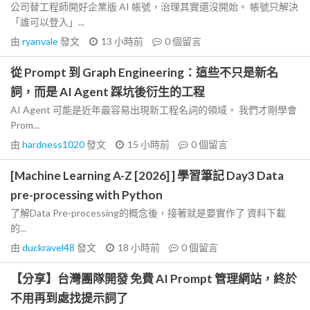
公司替工程師開好企業版 AI 帳號，治理其實還沒開始。 帳號只解決
「誰可以登入」...
由
ryanvale
發文
13 小時前
0
個留言
從 Prompt 到 Graph Engineering：這些不只是新名
詞，而是 AI Agent 踩坑後衍生的工程
AI Agent 可能是近年最容易出現新工程名詞的領域。 我們才剛學會
Prom...
由
hardness1020
發文
15 小時前
0
個留言
[Machine Learning A-Z [2026] ] 學習筆記 Day3 Data
pre-processing with Python
了解Data Pre-processing的概念後，接著就是要實作了 資料下載
的...
由
duckravel48
發文
18 小時前
0
個留言
【分享】台灣團隊開發 免費 AI Prompt 管理網站，終於
不用再到處找提示詞了