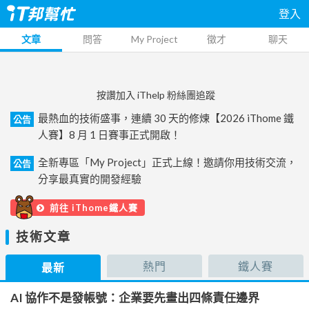
登入
文章
問答
My Project
徵才
聊天
按讚加入 iThelp 粉絲團追蹤
最熱血的技術盛事，連續 30 天的修煉【2026 iThome 鐵
公告
人賽】8 月 1 日賽事正式開啟！
全新專區「My Project」正式上線！邀請你用技術交流，
公告
分享最真實的開發經驗
前往 iThome鐵人賽
技術文章
熱門
鐵人賽
最新
AI 協作不是發帳號：企業要先畫出四條責任邊界