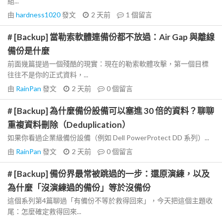
組...
由
hardness1020
發文
2 天前
1
個留言
# [Backup] 當勒索軟體連備份都不放過：Air Gap 與離線
備份是什麼
前面幾篇提過一個殘酷的現實：現在的勒索軟體攻擊，第一個目標
往往不是你的正式資料，...
由
RainPan
發文
2 天前
0
個留言
# [Backup] 為什麼備份設備可以塞進 30 倍的資料？聊聊
重複資料刪除（Deduplication）
如果你看過企業級備份設備（例如 Dell PowerProtect DD 系列）...
由
RainPan
發文
2 天前
0
個留言
# [Backup] 備份界最常被跳過的一步：還原演練，以及
為什麼「沒演練過的備份」等於沒備份
這個系列第4篇聊過「有備份不等於救得回來」，今天把這個主題收
尾：怎麼確定救得回來...