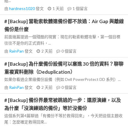
組...
由
hardness1020
發文
1 天前
1
個留言
# [Backup] 當勒索軟體連備份都不放過：Air Gap 與離線
備份是什麼
前面幾篇提過一個殘酷的現實：現在的勒索軟體攻擊，第一個目標
往往不是你的正式資料，...
由
RainPan
發文
2 天前
0
個留言
# [Backup] 為什麼備份設備可以塞進 30 倍的資料？聊聊
重複資料刪除（Deduplication）
如果你看過企業級備份設備（例如 Dell PowerProtect DD 系列）...
由
RainPan
發文
2 天前
0
個留言
# [Backup] 備份界最常被跳過的一步：還原演練，以及
為什麼「沒演練過的備份」等於沒備份
這個系列第4篇聊過「有備份不等於救得回來」，今天把這個主題收
尾：怎麼確定救得回來...