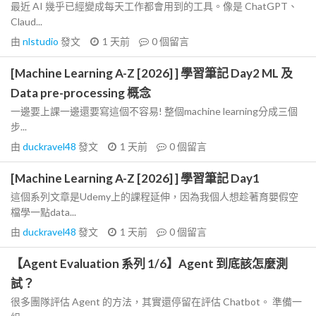
最近 AI 幾乎已經變成每天工作都會用到的工具。像是 ChatGPT、
Claud...
由
nlstudio
發文
1 天前
0
個留言
[Machine Learning A-Z [2026] ] 學習筆記 Day2 ML 及
Data pre-processing 概念
一邊要上課一邊還要寫這個不容易! 整個machine learning分成三個
步...
由
duckravel48
發文
1 天前
0
個留言
[Machine Learning A-Z [2026] ] 學習筆記 Day1
這個系列文章是Udemy上的課程延伸，因為我個人想趁著育嬰假空
檔學一點data...
由
duckravel48
發文
1 天前
0
個留言
【Agent Evaluation 系列 1/6】Agent 到底該怎麼測
試？
很多團隊評估 Agent 的方法，其實還停留在評估 Chatbot。 準備一