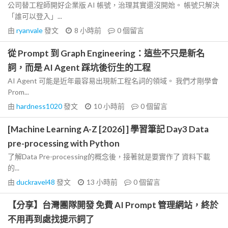
公司替工程師開好企業版 AI 帳號，治理其實還沒開始。 帳號只解決
「誰可以登入」...
由
ryanvale
發文
8 小時前
0
個留言
從 Prompt 到 Graph Engineering：這些不只是新名
詞，而是 AI Agent 踩坑後衍生的工程
AI Agent 可能是近年最容易出現新工程名詞的領域。 我們才剛學會
Prom...
由
hardness1020
發文
10 小時前
0
個留言
[Machine Learning A-Z [2026] ] 學習筆記 Day3 Data
pre-processing with Python
了解Data Pre-processing的概念後，接著就是要實作了 資料下載
的...
由
duckravel48
發文
13 小時前
0
個留言
【分享】台灣團隊開發 免費 AI Prompt 管理網站，終於
不用再到處找提示詞了