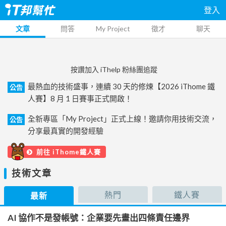
登入
文章
問答
My Project
徵才
聊天
按讚加入 iThelp 粉絲團追蹤
最熱血的技術盛事，連續 30 天的修煉【2026 iThome 鐵
公告
人賽】8 月 1 日賽事正式開啟！
全新專區「My Project」正式上線！邀請你用技術交流，
公告
分享最真實的開發經驗
前往 iThome鐵人賽
技術文章
熱門
鐵人賽
最新
AI 協作不是發帳號：企業要先畫出四條責任邊界