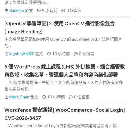
尾：怎麼確定救得回來...
由
RainPan
發文
9 小時前
0
個留言
[OpenCV 學習筆記] 2. 使用 OpenCV 進行影像混合
(Image Blending)
本文將簡單示範如何使用 OpenCV 的 addWeighted 方法進行圖片
的...
由
logohow1020
發文
10 小時前
0
個留言
5 個 WordPress 線上課程 (LMS) 外掛推薦，適合經營教
育私域、收集名單、營運個人品牌和內容商業化部署
📝 這次推薦排除一些近 1 至 2 年的新進品牌，因為它們沒有太多
相關數據可供...
由
Mack Chan
發文
13 小時前
0
個留言
Wordfence 資安通報 | WooCommerce - Social Login |
CVE-2026-8457
WooCommerce Social Login 外掛爆出嚴重驗證繞過漏洞，使...