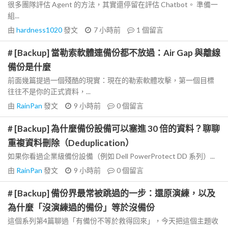
很多團隊評估 Agent 的方法，其實還停留在評估 Chatbot。 準備一
組...
由
hardness1020
發文
7 小時前
1
個留言
# [Backup] 當勒索軟體連備份都不放過：Air Gap 與離線
備份是什麼
前面幾篇提過一個殘酷的現實：現在的勒索軟體攻擊，第一個目標
往往不是你的正式資料，...
由
RainPan
發文
9 小時前
0
個留言
# [Backup] 為什麼備份設備可以塞進 30 倍的資料？聊聊
重複資料刪除（Deduplication）
如果你看過企業級備份設備（例如 Dell PowerProtect DD 系列）...
由
RainPan
發文
9 小時前
0
個留言
# [Backup] 備份界最常被跳過的一步：還原演練，以及
為什麼「沒演練過的備份」等於沒備份
這個系列第4篇聊過「有備份不等於救得回來」，今天把這個主題收