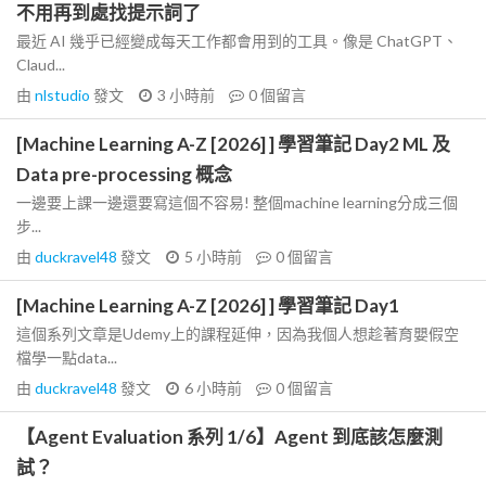
不用再到處找提示詞了
最近 AI 幾乎已經變成每天工作都會用到的工具。像是 ChatGPT、
Claud...
由
nlstudio
發文
3 小時前
0
個留言
[Machine Learning A-Z [2026] ] 學習筆記 Day2 ML 及
Data pre-processing 概念
一邊要上課一邊還要寫這個不容易! 整個machine learning分成三個
步...
由
duckravel48
發文
5 小時前
0
個留言
[Machine Learning A-Z [2026] ] 學習筆記 Day1
這個系列文章是Udemy上的課程延伸，因為我個人想趁著育嬰假空
檔學一點data...
由
duckravel48
發文
6 小時前
0
個留言
【Agent Evaluation 系列 1/6】Agent 到底該怎麼測
試？