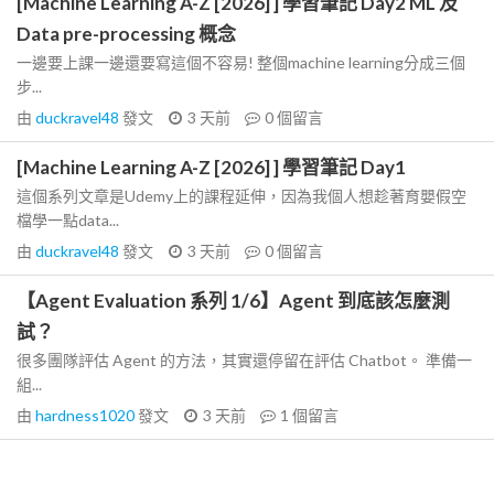
[Machine Learning A-Z [2026] ] 學習筆記 Day2 ML 及
Data pre-processing 概念
一邊要上課一邊還要寫這個不容易! 整個machine learning分成三個
步...
由
duckravel48
發文
3 天前
0
個留言
[Machine Learning A-Z [2026] ] 學習筆記 Day1
這個系列文章是Udemy上的課程延伸，因為我個人想趁著育嬰假空
檔學一點data...
由
duckravel48
發文
3 天前
0
個留言
【Agent Evaluation 系列 1/6】Agent 到底該怎麼測
試？
很多團隊評估 Agent 的方法，其實還停留在評估 Chatbot。 準備一
組...
由
hardness1020
發文
3 天前
1
個留言