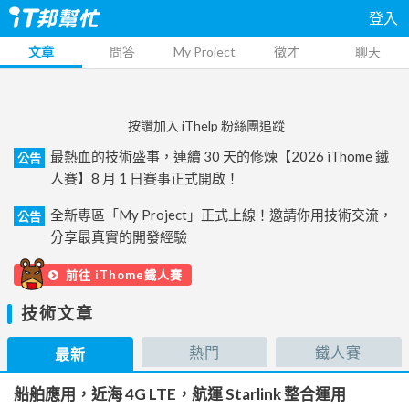
登入
文章
問答
My Project
徵才
聊天
按讚加入 iThelp 粉絲團追蹤
最熱血的技術盛事，連續 30 天的修煉【2026 iThome 鐵
公告
人賽】8 月 1 日賽事正式開啟！
全新專區「My Project」正式上線！邀請你用技術交流，
公告
分享最真實的開發經驗
前往 iThome鐵人賽
技術文章
熱門
鐵人賽
最新
船舶應用，近海 4G LTE，航運 Starlink 整合運用