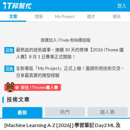
登入
文章
問答
My Project
徵才
聊天
按讚加入 iThelp 粉絲團追蹤
最熱血的技術盛事，連續 30 天的修煉【2026 iThome 鐵
公告
人賽】8 月 1 日賽事正式開啟！
全新專區「My Project」正式上線！邀請你用技術交流，
公告
分享最真實的開發經驗
前往 iThome鐵人賽
技術文章
熱門
鐵人賽
最新
[Machine Learning A-Z [2026] ] 學習筆記 Day2 ML 及