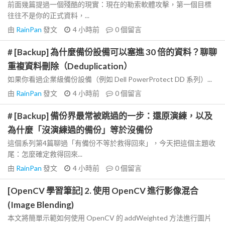
前面幾篇提過一個殘酷的現實：現在的勒索軟體攻擊，第一個目標
往往不是你的正式資料，...
由
RainPan
發文
4 小時前
0
個留言
# [Backup] 為什麼備份設備可以塞進 30 倍的資料？聊聊
重複資料刪除（Deduplication）
如果你看過企業級備份設備（例如 Dell PowerProtect DD 系列）...
由
RainPan
發文
4 小時前
0
個留言
# [Backup] 備份界最常被跳過的一步：還原演練，以及
為什麼「沒演練過的備份」等於沒備份
這個系列第4篇聊過「有備份不等於救得回來」，今天把這個主題收
尾：怎麼確定救得回來...
由
RainPan
發文
4 小時前
0
個留言
[OpenCV 學習筆記] 2. 使用 OpenCV 進行影像混合
(Image Blending)
本文將簡單示範如何使用 OpenCV 的 addWeighted 方法進行圖片