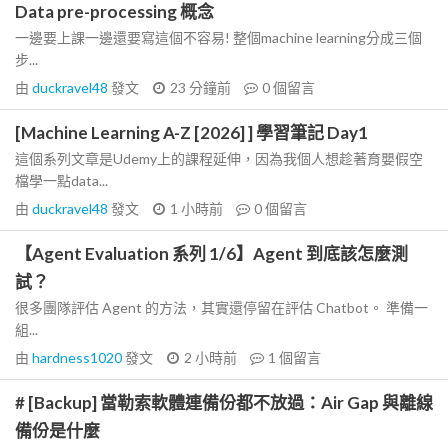
Data pre-processing 概念
一邊要上課一邊還要寫這個不容易! 整個machine learning分成三個
步...
由
duckravel48
發文
23 分鐘前
0
個留言
[Machine Learning A-Z [2026] ] 學習筆記 Day1
這個系列文章是Udemy上的課程延伸，因為我個人想趁著育嬰假空
檔學一點data...
由
duckravel48
發文
1 小時前
0
個留言
【Agent Evaluation 系列 1/6】Agent 到底該怎麼測
試？
很多團隊評估 Agent 的方法，其實還停留在評估 Chatbot。 準備一
組...
由
hardness1020
發文
2 小時前
1
個留言
# [Backup] 當勒索軟體連備份都不放過：Air Gap 與離線
備份是什麼