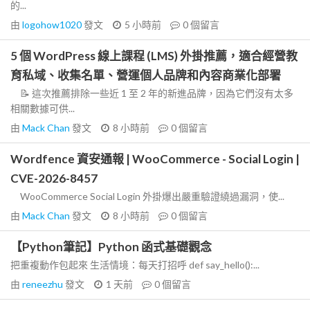
的...
由
logohow1020
發文
5 小時前
0
個留言
5 個 WordPress 線上課程 (LMS) 外掛推薦，適合經營教
育私域、收集名單、營運個人品牌和內容商業化部署
📝 這次推薦排除一些近 1 至 2 年的新進品牌，因為它們沒有太多
相關數據可供...
由
Mack Chan
發文
8 小時前
0
個留言
Wordfence 資安通報 | WooCommerce - Social Login |
CVE-2026-8457
WooCommerce Social Login 外掛爆出嚴重驗證繞過漏洞，使...
由
Mack Chan
發文
8 小時前
0
個留言
【Python筆記】Python 函式基礎觀念
把重複動作包起來 生活情境：每天打招呼 def say_hello():...
由
reneezhu
發文
1 天前
0
個留言