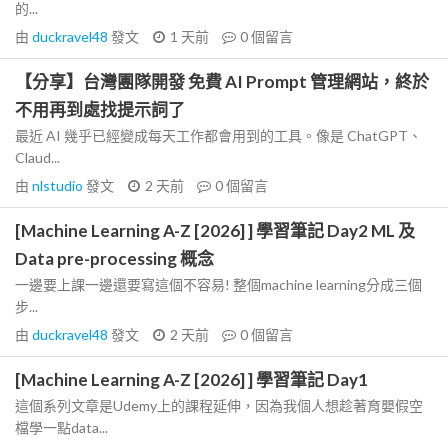
的...
由
duckravel48
發文
1 天前
0
個留言
【分享】台灣團隊開發 免費 AI Prompt 管理網站，終於
不用再到處找提示詞了
最近 AI 幾乎已經變成每天工作都會用到的工具。像是 ChatGPT、
Claud...
由
nlstudio
發文
2 天前
0
個留言
[Machine Learning A-Z [2026] ] 學習筆記 Day2 ML 及
Data pre-processing 概念
一邊要上課一邊還要寫這個不容易! 整個machine learning分成三個
步...
由
duckravel48
發文
2 天前
0
個留言
[Machine Learning A-Z [2026] ] 學習筆記 Day1
這個系列文章是Udemy上的課程延伸，因為我個人想趁著育嬰假空
檔學一點data...