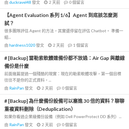
由
duckravel48
發文
2 天前
0
個留言
【Agent Evaluation 系列 1/6】Agent 到底該怎麼測
試？
很多團隊評估 Agent 的方法，其實還停留在評估 Chatbot。 準備一
組...
由
hardness1020
發文
2 天前
1
個留言
# [Backup] 當勒索軟體連備份都不放過：Air Gap 與離線
備份是什麼
前面幾篇提過一個殘酷的現實：現在的勒索軟體攻擊，第一個目標
往往不是你的正式資料，...
由
RainPan
發文
2 天前
0
個留言
# [Backup] 為什麼備份設備可以塞進 30 倍的資料？聊聊
重複資料刪除（Deduplication）
如果你看過企業級備份設備（例如 Dell PowerProtect DD 系列）...
由
RainPan
發文
2 天前
0
個留言