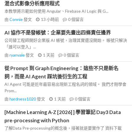
混合式影像分析應用程式
本教學將示範如何使用 Angular、Firebase AI Logic 與 G...
由
Connie
發文
13 小時前
0
個留言
AI 協作不是發帳號：企業要先畫出四條責任邊界
公司替工程師開好企業版 AI 帳號，治理其實還沒開始。 帳號只解決
「誰可以登入」...
由
ryanvale
發文
1 天前
0
個留言
從 Prompt 到 Graph Engineering：這些不只是新名
詞，而是 AI Agent 踩坑後衍生的工程
AI Agent 可能是近年最容易出現新工程名詞的領域。 我們才剛學會
Prom...
由
hardness1020
發文
1 天前
0
個留言
[Machine Learning A-Z [2026] ] 學習筆記 Day3 Data
pre-processing with Python
了解Data Pre-processing的概念後，接著就是要實作了 資料下載