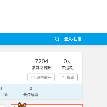
登入/註冊
7204
0
人
累計瀏覽數
在追蹤
站內簡訊
追蹤
0
0
請回答
最佳解答