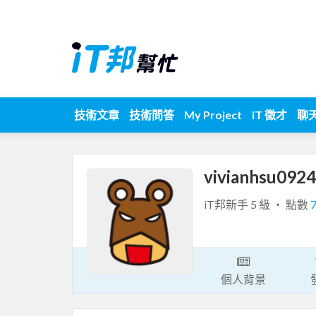
技術文章
技術問答
My Project
iT 徵才
聊
vivianhsu092
iT邦新手 5 級 ‧ 點數
個人背景