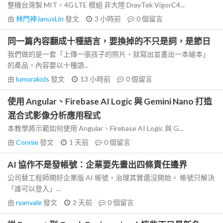
整機台灣製 MIT，4G LTE 模組 非大陸 DrayTek VigorC4...
由
林門神JanusLin
發文
3 小時前
0
個留言
同一篇內容翻成十種語言，要換掉的不只是詞，是節日
我們做的是一套「上傳一張孩子的照片，就寫出並畫出一本繪本」
的產品，內容要以十種語...
由
lumorakids
發文
13 小時前
0
個留言
使用 Angular、Firebase AI Logic 與 Gemini Nano 打造
混合式影像分析應用程式
本教學將示範如何使用 Angular、Firebase AI Logic 與 G...
由
Connie
發文
1 天前
0
個留言
AI 協作不是發帳號：企業要先畫出四條責任邊界
公司替工程師開好企業版 AI 帳號，治理其實還沒開始。 帳號只解決
「誰可以登入」...
由
ryanvale
發文
2 天前
0
個留言