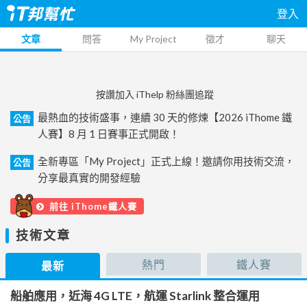
登入
文章
問答
My Project
徵才
聊天
按讚加入 iThelp 粉絲團追蹤
最熱血的技術盛事，連續 30 天的修煉【2026 iThome 鐵
公告
人賽】8 月 1 日賽事正式開啟！
全新專區「My Project」正式上線！邀請你用技術交流，
公告
分享最真實的開發經驗
前往 iThome鐵人賽
技術文章
熱門
鐵人賽
最新
船舶應用，近海 4G LTE，航運 Starlink 整合運用