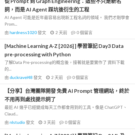
從 Prompt 到 Graph Engineering：這些不只是新名
詞，而是 AI Agent 踩坑後衍生的工程
AI Agent 可能是近年最容易出現新工程名詞的領域。 我們才剛學會
Prom...
由
hardness1020
發文
2 天前
0
個留言
[Machine Learning A-Z [2026] ] 學習筆記 Day3 Data
pre-processing with Python
了解Data Pre-processing的概念後，接著就是要實作了 資料下載
的...
由
duckravel48
發文
2 天前
0
個留言
【分享】台灣團隊開發 免費 AI Prompt 管理網站，終於
不用再到處找提示詞了
最近 AI 幾乎已經變成每天工作都會用到的工具。像是 ChatGPT、
Claud...
由
nlstudio
發文
3 天前
0
個留言