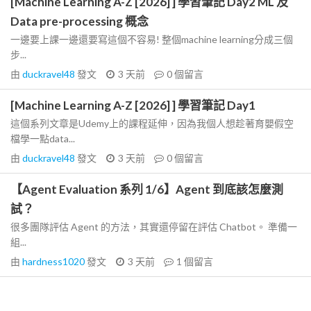
[Machine Learning A-Z [2026] ] 學習筆記 Day2 ML 及
Data pre-processing 概念
一邊要上課一邊還要寫這個不容易! 整個machine learning分成三個
步...
由
duckravel48
發文
3 天前
0
個留言
[Machine Learning A-Z [2026] ] 學習筆記 Day1
這個系列文章是Udemy上的課程延伸，因為我個人想趁著育嬰假空
檔學一點data...
由
duckravel48
發文
3 天前
0
個留言
【Agent Evaluation 系列 1/6】Agent 到底該怎麼測
試？
很多團隊評估 Agent 的方法，其實還停留在評估 Chatbot。 準備一
組...
由
hardness1020
發文
3 天前
1
個留言