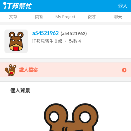
登入
文章
問答
My Project
徵才
聊天
a54521962
(
a54521962
)
iT邦見習生
0
級 ‧ 點數
4
鐵人檔案
個人背景