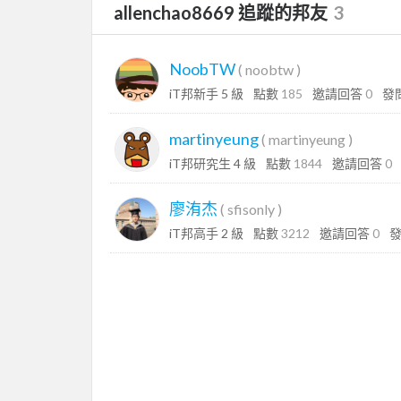
allenchao8669 追蹤的邦友
3
NoobTW
(
noobtw
)
iT邦新手 5 級
點數
185
邀請回答
0
發
martinyeung
(
martinyeung
)
iT邦研究生 4 級
點數
1844
邀請回答
0
廖洧杰
(
sfisonly
)
iT邦高手 2 級
點數
3212
邀請回答
0