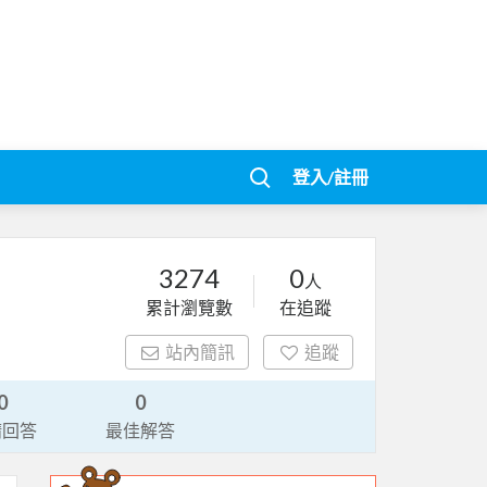
登入/註冊
3274
0
人
累計瀏覽數
在追蹤
站內簡訊
追蹤
0
0
請回答
最佳解答