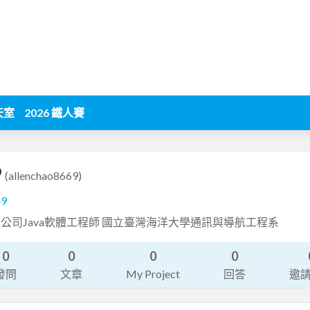
天室
2026 鐵人賽
9
(allenchao8669)
49
公司Java軟體工程師 國立臺灣海洋大學通訊與導航工程系
0
0
0
0
發問
文章
My Project
回答
邀