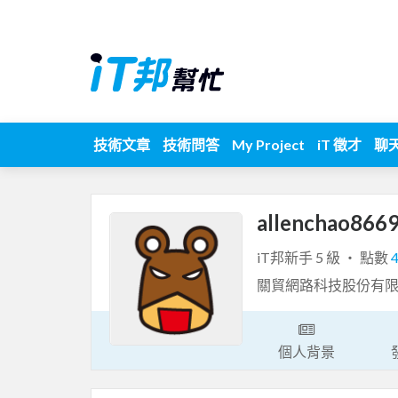
技術文章
技術問答
My Project
iT 徵才
聊
allenchao866
iT邦新手 5 級 ‧ 點數
關貿網路科技股份有限
個人背景