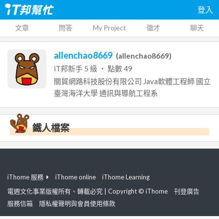
登入
文章
問答
My Project
徵才
聊天
allenchao8669
(
allenchao8669
)
iT邦新手
5
級 ‧ 點數
49
關貿網路科技股份有限公司
Java軟體工程師
國立
臺灣海洋大學
通訊與導航工程系
鐵人檔案
iThome 服務
iThome online
iThome Learning
電週文化事業版權所有、轉載必究 | Copyright © iThome
刊登廣告
服務信箱
隱私權聲明與會員使用條款