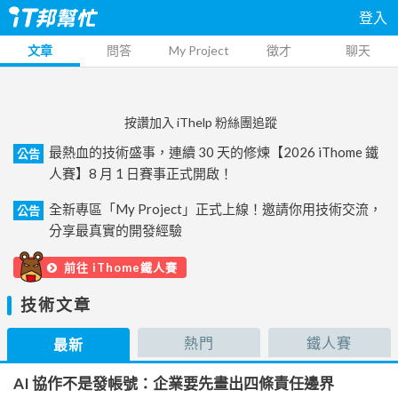
登入
文章
問答
My Project
徵才
聊天
按讚加入 iThelp 粉絲團追蹤
最熱血的技術盛事，連續 30 天的修煉【2026 iThome 鐵
公告
人賽】8 月 1 日賽事正式開啟！
全新專區「My Project」正式上線！邀請你用技術交流，
公告
分享最真實的開發經驗
前往 iThome鐵人賽
技術文章
熱門
鐵人賽
最新
AI 協作不是發帳號：企業要先畫出四條責任邊界