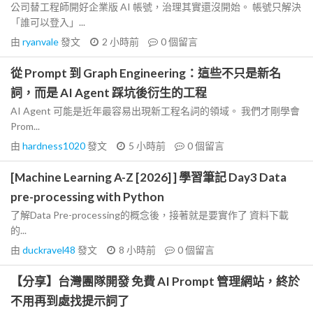
公司替工程師開好企業版 AI 帳號，治理其實還沒開始。 帳號只解決
「誰可以登入」...
由
ryanvale
發文
2 小時前
0
個留言
從 Prompt 到 Graph Engineering：這些不只是新名
詞，而是 AI Agent 踩坑後衍生的工程
AI Agent 可能是近年最容易出現新工程名詞的領域。 我們才剛學會
Prom...
由
hardness1020
發文
5 小時前
0
個留言
[Machine Learning A-Z [2026] ] 學習筆記 Day3 Data
pre-processing with Python
了解Data Pre-processing的概念後，接著就是要實作了 資料下載
的...
由
duckravel48
發文
8 小時前
0
個留言
【分享】台灣團隊開發 免費 AI Prompt 管理網站，終於
不用再到處找提示詞了