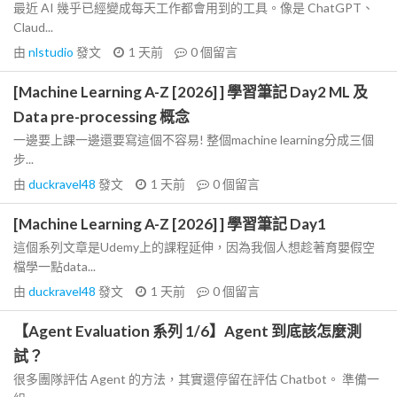
最近 AI 幾乎已經變成每天工作都會用到的工具。像是 ChatGPT、
Claud...
由
nlstudio
發文
1 天前
0
個留言
[Machine Learning A-Z [2026] ] 學習筆記 Day2 ML 及
Data pre-processing 概念
一邊要上課一邊還要寫這個不容易! 整個machine learning分成三個
步...
由
duckravel48
發文
1 天前
0
個留言
[Machine Learning A-Z [2026] ] 學習筆記 Day1
這個系列文章是Udemy上的課程延伸，因為我個人想趁著育嬰假空
檔學一點data...
由
duckravel48
發文
1 天前
0
個留言
【Agent Evaluation 系列 1/6】Agent 到底該怎麼測
試？
很多團隊評估 Agent 的方法，其實還停留在評估 Chatbot。 準備一