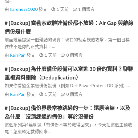
組...
由
hardness1020
發文
1 天前
1
個留言
# [Backup] 當勒索軟體連備份都不放過：Air Gap 與離線
備份是什麼
前面幾篇提過一個殘酷的現實：現在的勒索軟體攻擊，第一個目標
往往不是你的正式資料，...
由
RainPan
發文
1 天前
0
個留言
# [Backup] 為什麼備份設備可以塞進 30 倍的資料？聊聊
重複資料刪除（Deduplication）
如果你看過企業級備份設備（例如 Dell PowerProtect DD 系列）...
由
RainPan
發文
1 天前
0
個留言
# [Backup] 備份界最常被跳過的一步：還原演練，以及
為什麼「沒演練過的備份」等於沒備份
這個系列第4篇聊過「有備份不等於救得回來」，今天把這個主題收
尾：怎麼確定救得回來...