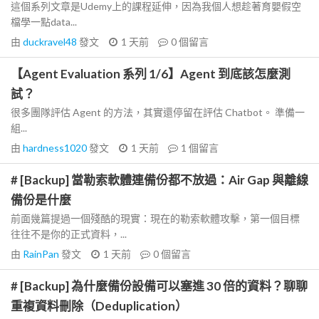
這個系列文章是Udemy上的課程延伸，因為我個人想趁著育嬰假空
檔學一點data...
由
duckravel48
發文
1 天前
0
個留言
【Agent Evaluation 系列 1/6】Agent 到底該怎麼測
試？
很多團隊評估 Agent 的方法，其實還停留在評估 Chatbot。 準備一
組...
由
hardness1020
發文
1 天前
1
個留言
# [Backup] 當勒索軟體連備份都不放過：Air Gap 與離線
備份是什麼
前面幾篇提過一個殘酷的現實：現在的勒索軟體攻擊，第一個目標
往往不是你的正式資料，...
由
RainPan
發文
1 天前
0
個留言
# [Backup] 為什麼備份設備可以塞進 30 倍的資料？聊聊
重複資料刪除（Deduplication）