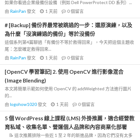
如果你看過企業級備份設備（例如 Dell PowerProtect DD 系列）...
由
RainPan
發文
1 天前
0
個留言
# [Backup] 備份界最常被跳過的一步：還原演練，以及
為什麼「沒演練過的備份」等於沒備份
這個系列第4篇聊過「有備份不等於救得回來」，今天把這個主題收
尾：怎麼確定救得回來...
由
RainPan
發文
1 天前
0
個留言
[OpenCV 學習筆記] 2. 使用 OpenCV 進行影像混合
(Image Blending)
本文將簡單示範如何使用 OpenCV 的 addWeighted 方法進行圖片
的...
由
logohow1020
發文
1 天前
0
個留言
5 個 WordPress 線上課程 (LMS) 外掛推薦，適合經營教
育私域、收集名單、營運個人品牌和內容商業化部署
📝 這次推薦排除一些近 1 至 2 年的新進品牌，因為它們沒有太多