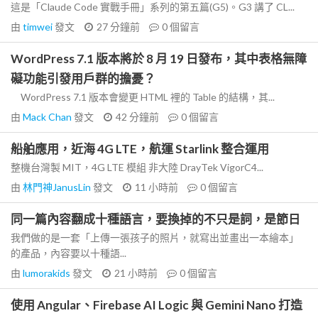
這是「Claude Code 實戰手冊」系列的第五篇(G5)。G3 講了 CL...
由
timwei
發文
27 分鐘前
0
個留言
WordPress 7.1 版本將於 8 月 19 日發布，其中表格無障
礙功能引發用戶群的擔憂？
WordPress 7.1 版本會變更 HTML 裡的 Table 的結構，其...
由
Mack Chan
發文
42 分鐘前
0
個留言
船舶應用，近海 4G LTE，航運 Starlink 整合運用
整機台灣製 MIT，4G LTE 模組 非大陸 DrayTek VigorC4...
由
林門神JanusLin
發文
11 小時前
0
個留言
同一篇內容翻成十種語言，要換掉的不只是詞，是節日
我們做的是一套「上傳一張孩子的照片，就寫出並畫出一本繪本」
的產品，內容要以十種語...
由
lumorakids
發文
21 小時前
0
個留言
使用 Angular、Firebase AI Logic 與 Gemini Nano 打造