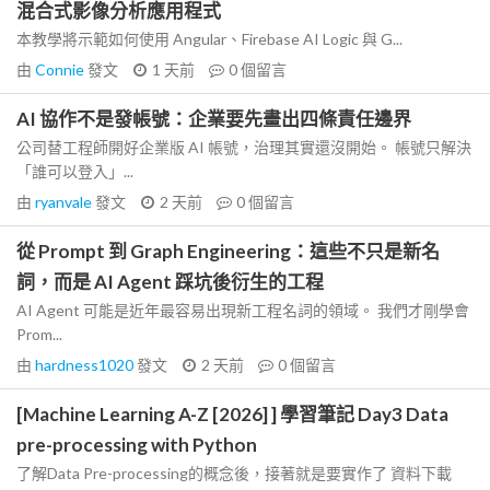
混合式影像分析應用程式
本教學將示範如何使用 Angular、Firebase AI Logic 與 G...
由
Connie
發文
1 天前
0
個留言
AI 協作不是發帳號：企業要先畫出四條責任邊界
公司替工程師開好企業版 AI 帳號，治理其實還沒開始。 帳號只解決
「誰可以登入」...
由
ryanvale
發文
2 天前
0
個留言
從 Prompt 到 Graph Engineering：這些不只是新名
詞，而是 AI Agent 踩坑後衍生的工程
AI Agent 可能是近年最容易出現新工程名詞的領域。 我們才剛學會
Prom...
由
hardness1020
發文
2 天前
0
個留言
[Machine Learning A-Z [2026] ] 學習筆記 Day3 Data
pre-processing with Python
了解Data Pre-processing的概念後，接著就是要實作了 資料下載