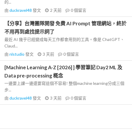
的...
由
duckravel48
發文
2 天前
0
個留言
【分享】台灣團隊開發 免費 AI Prompt 管理網站，終於
不用再到處找提示詞了
最近 AI 幾乎已經變成每天工作都會用到的工具。像是 ChatGPT、
Claud...
由
nlstudio
發文
3 天前
0
個留言
[Machine Learning A-Z [2026] ] 學習筆記 Day2 ML 及
Data pre-processing 概念
一邊要上課一邊還要寫這個不容易! 整個machine learning分成三個
步...
由
duckravel48
發文
3 天前
0
個留言