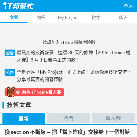
登入
文章
問答
My Project
徵才
聊天
按讚加入 iThelp 粉絲團追蹤
最熱血的技術盛事，連續 30 天的修煉【2026 iThome 鐵
公告
人賽】8 月 1 日賽事正式開啟！
全新專區「My Project」正式上線！邀請你用技術交流，
公告
分享最真實的開發經驗
前往 iThome鐵人賽
技術文章
熱門
鐵人賽
最新
換 section 不斷線 — 把「當下進度」交接給下一個對話