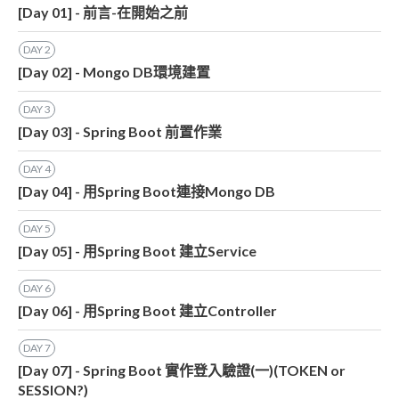
[Day 01] - 前言-在開始之前
DAY
2
[Day 02] - Mongo DB環境建置
DAY
3
[Day 03] - Spring Boot 前置作業
DAY
4
[Day 04] - 用Spring Boot連接Mongo DB
DAY
5
[Day 05] - 用Spring Boot 建立Service
DAY
6
[Day 06] - 用Spring Boot 建立Controller
DAY
7
[Day 07] - Spring Boot 實作登入驗證(一)(TOKEN or
SESSION?)