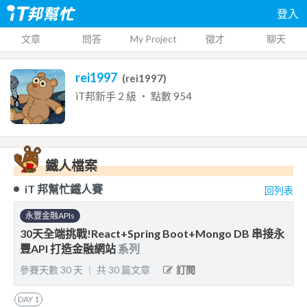
登入
文章
問答
My Project
徵才
聊天
rei1997
(
rei1997
)
iT邦新手
2
級 ‧ 點數
954
鐵人檔案
iT 邦幫忙鐵人賽
回列表
永豐金融APIs
30天全端挑戰!React+Spring Boot+Mongo DB 串接永
豐API 打造金融網站
系列
參賽天數
30
天
｜
共
30
篇文章
訂閱
DAY
1