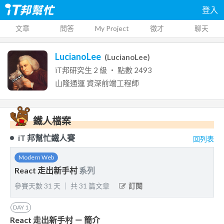
登入
文章
問答
My Project
徵才
聊天
LucianoLee
(
LucianoLee
)
iT邦研究生
2
級 ‧ 點數
2493
山隆通運
資深前端工程師
鐵人檔案
iT 邦幫忙鐵人賽
回列表
Modern Web
React 走出新手村
系列
參賽天數
31
天
｜
共
31
篇文章
訂閱
DAY
1
React 走出新手村 － 簡介