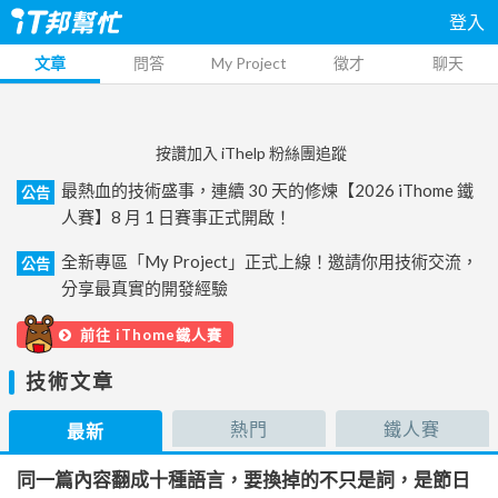
登入
文章
問答
My Project
徵才
聊天
按讚加入 iThelp 粉絲團追蹤
最熱血的技術盛事，連續 30 天的修煉【2026 iThome 鐵
公告
人賽】8 月 1 日賽事正式開啟！
全新專區「My Project」正式上線！邀請你用技術交流，
公告
分享最真實的開發經驗
前往 iThome鐵人賽
技術文章
熱門
鐵人賽
最新
同一篇內容翻成十種語言，要換掉的不只是詞，是節日