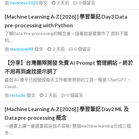
由
hardness1020
發文
2 天前
0
個留言
[Machine Learning A-Z [2026] ] 學習筆記 Day3 Data
pre-processing with Python
了解Data Pre-processing的概念後，接著就是要實作了 資料下載
的...
由
duckravel48
發文
2 天前
0
個留言
【分享】台灣團隊開發 免費 AI Prompt 管理網站，終於
不用再到處找提示詞了
最近 AI 幾乎已經變成每天工作都會用到的工具。像是 ChatGPT、
Claud...
由
nlstudio
發文
2 天前
0
個留言
[Machine Learning A-Z [2026] ] 學習筆記 Day2 ML 及
Data pre-processing 概念
一邊要上課一邊還要寫這個不容易! 整個machine learning分成三個
步...