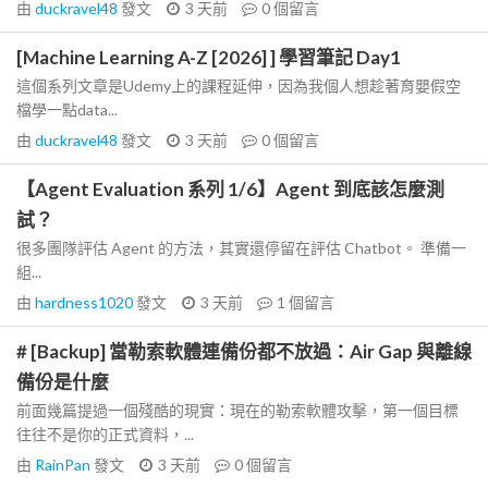
由
duckravel48
發文
3 天前
0
個留言
[Machine Learning A-Z [2026] ] 學習筆記 Day1
這個系列文章是Udemy上的課程延伸，因為我個人想趁著育嬰假空
檔學一點data...
由
duckravel48
發文
3 天前
0
個留言
【Agent Evaluation 系列 1/6】Agent 到底該怎麼測
試？
很多團隊評估 Agent 的方法，其實還停留在評估 Chatbot。 準備一
組...
由
hardness1020
發文
3 天前
1
個留言
# [Backup] 當勒索軟體連備份都不放過：Air Gap 與離線
備份是什麼
前面幾篇提過一個殘酷的現實：現在的勒索軟體攻擊，第一個目標
往往不是你的正式資料，...
由
RainPan
發文
3 天前
0
個留言