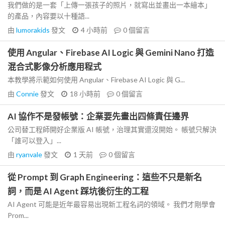
我們做的是一套「上傳一張孩子的照片，就寫出並畫出一本繪本」
的產品，內容要以十種語...
由
lumorakids
發文
4 小時前
0
個留言
使用 Angular、Firebase AI Logic 與 Gemini Nano 打造
混合式影像分析應用程式
本教學將示範如何使用 Angular、Firebase AI Logic 與 G...
由
Connie
發文
18 小時前
0
個留言
AI 協作不是發帳號：企業要先畫出四條責任邊界
公司替工程師開好企業版 AI 帳號，治理其實還沒開始。 帳號只解決
「誰可以登入」...
由
ryanvale
發文
1 天前
0
個留言
從 Prompt 到 Graph Engineering：這些不只是新名
詞，而是 AI Agent 踩坑後衍生的工程
AI Agent 可能是近年最容易出現新工程名詞的領域。 我們才剛學會
Prom...