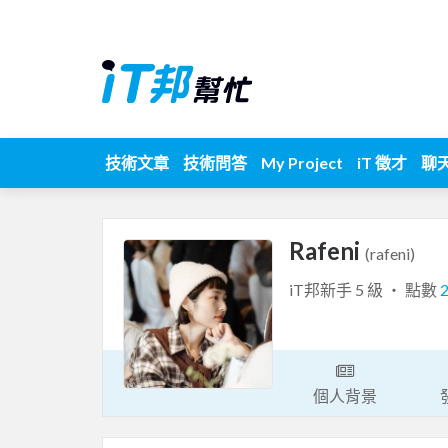
技術文章
技術問答
My Project
iT 徵才
聊
Rafeni
(rafeni)
iT邦新手 5 級 ‧ 點數
個人背景