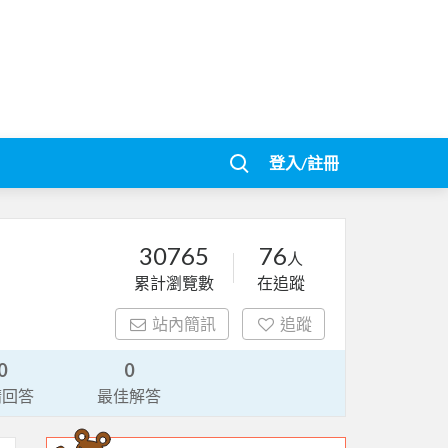
登入/註冊
30765
76
人
累計瀏覽數
在追蹤
站內簡訊
追蹤
0
0
請回答
最佳解答