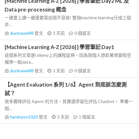
[Machine Learning A-Z [2026] ] 學習筆記 Day2 ML 及
Data pre-processing 概念
一邊要上課一邊還要寫這個不容易! 整個machine learning分成三個
步...
由
duckravel48
發文
3 天前
0
個留言
[Machine Learning A-Z [2026] ] 學習筆記 Day1
這個系列文章是Udemy上的課程延伸，因為我個人想趁著育嬰假空
檔學一點data...
由
duckravel48
發文
3 天前
0
個留言
【Agent Evaluation 系列 1/6】Agent 到底該怎麼測
試？
很多團隊評估 Agent 的方法，其實還停留在評估 Chatbot。 準備一
組...
由
hardness1020
發文
3 天前
1
個留言