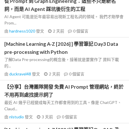
從 Prompt 到 Graph Engineering：這些不只是新名
詞，而是 AI Agent 踩坑後衍生的工程
AI Agent 可能是近年最容易出現新工程名詞的領域。 我們才剛學會
Prom...
由
hardness1020
發文
2 天前
0
個留言
[Machine Learning A-Z [2026] ] 學習筆記 Day3 Data
pre-processing with Python
了解Data Pre-processing的概念後，接著就是要實作了 資料下載
的...
由
duckravel48
發文
2 天前
0
個留言
【分享】台灣團隊開發 免費 AI Prompt 管理網站，終於
不用再到處找提示詞了
最近 AI 幾乎已經變成每天工作都會用到的工具。像是 ChatGPT、
Claud...
由
nlstudio
發文
3 天前
0
個留言