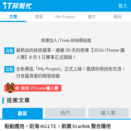
登入
文章
問答
My Project
徵才
聊天
按讚加入 iThelp 粉絲團追蹤
最熱血的技術盛事，連續 30 天的修煉【2026 iThome 鐵
公告
人賽】8 月 1 日賽事正式開啟！
全新專區「My Project」正式上線！邀請你用技術交流，
公告
分享最真實的開發經驗
前往 iThome鐵人賽
技術文章
熱門
鐵人賽
最新
船舶應用，近海 4G LTE，航運 Starlink 整合運用