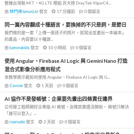
整機台灣製 MIT，4G LTE 模組 非大陸 DrayTek VigorC4...
由
林門神JanusLin
發文
17 分鐘前
0
個留言
同一篇內容翻成十種語言，要換掉的不只是詞，是節日
我們做的是一套「上傳一張孩子的照片，就寫出並畫出一本繪本」
的產品，內容要以十種語...
由
lumorakids
發文
10 小時前
0
個留言
使用 Angular、Firebase AI Logic 與 Gemini Nano 打造
混合式影像分析應用程式
本教學將示範如何使用 Angular、Firebase AI Logic 與 G...
由
Connie
發文
1 天前
0
個留言
AI 協作不是發帳號：企業要先畫出四條責任邊界
公司替工程師開好企業版 AI 帳號，治理其實還沒開始。 帳號只解決
「誰可以登入」...
由
ryanvale
發文
2 天前
0
個留言