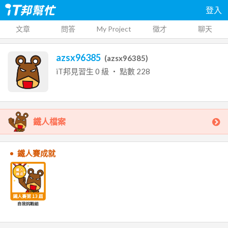
登入
文章
問答
My Project
徵才
聊天
azsx96385
(
azsx96385
)
iT邦見習生
0
級 ‧ 點數
228
鐵人檔案
鐵人賽成就