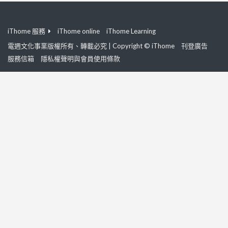
iThome 服務
iThome online
iThome Learning
電週文化事業版權所有、轉載必究 | Copyright © iThome
刊登廣告
服務信箱
隱私權聲明與會員使用條款