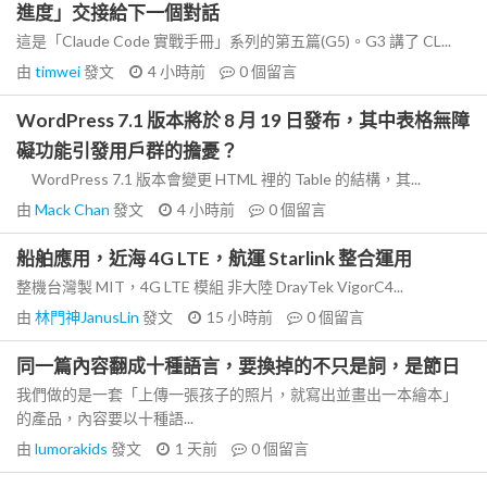
進度」交接給下一個對話
這是「Claude Code 實戰手冊」系列的第五篇(G5)。G3 講了 CL...
由
timwei
發文
4 小時前
0
個留言
WordPress 7.1 版本將於 8 月 19 日發布，其中表格無障
礙功能引發用戶群的擔憂？
WordPress 7.1 版本會變更 HTML 裡的 Table 的結構，其...
由
Mack Chan
發文
4 小時前
0
個留言
船舶應用，近海 4G LTE，航運 Starlink 整合運用
整機台灣製 MIT，4G LTE 模組 非大陸 DrayTek VigorC4...
由
林門神JanusLin
發文
15 小時前
0
個留言
同一篇內容翻成十種語言，要換掉的不只是詞，是節日
我們做的是一套「上傳一張孩子的照片，就寫出並畫出一本繪本」
的產品，內容要以十種語...
由
lumorakids
發文
1 天前
0
個留言