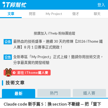
登入
文章
問答
My Project
徵才
聊天
按讚加入 iThelp 粉絲團追蹤
最熱血的技術盛事，連續 30 天的修煉【2026 iThome 鐵
公告
人賽】8 月 1 日賽事正式開啟！
全新專區「My Project」正式上線！邀請你用技術交流，
公告
分享最真實的開發經驗
前往 iThome鐵人賽
技術文章
熱門
鐵人賽
最新
Claude code 新手篇 5：換 section 不斷線 — 把「當下