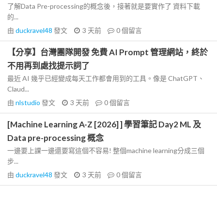
了解Data Pre-processing的概念後，接著就是要實作了 資料下載
的...
由
duckravel48
發文
3 天前
0
個留言
【分享】台灣團隊開發 免費 AI Prompt 管理網站，終於
不用再到處找提示詞了
最近 AI 幾乎已經變成每天工作都會用到的工具。像是 ChatGPT、
Claud...
由
nlstudio
發文
3 天前
0
個留言
[Machine Learning A-Z [2026] ] 學習筆記 Day2 ML 及
Data pre-processing 概念
一邊要上課一邊還要寫這個不容易! 整個machine learning分成三個
步...
由
duckravel48
發文
3 天前
0
個留言