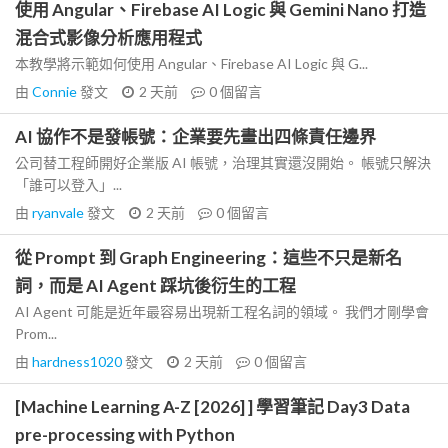
使用 Angular、Firebase AI Logic 與 Gemini Nano 打造
混合式影像分析應用程式
本教學將示範如何使用 Angular、Firebase AI Logic 與 G...
由
Connie
發文
2 天前
0
個留言
AI 協作不是發帳號：企業要先畫出四條責任邊界
公司替工程師開好企業版 AI 帳號，治理其實還沒開始。 帳號只解決
「誰可以登入」...
由
ryanvale
發文
2 天前
0
個留言
從 Prompt 到 Graph Engineering：這些不只是新名
詞，而是 AI Agent 踩坑後衍生的工程
AI Agent 可能是近年最容易出現新工程名詞的領域。 我們才剛學會
Prom...
由
hardness1020
發文
2 天前
0
個留言
[Machine Learning A-Z [2026] ] 學習筆記 Day3 Data
pre-processing with Python