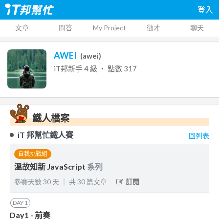
登入
文章
問答
My Project
徵才
聊天
AWEI
(
awei
)
iT邦新手
4
級 ‧ 點數
317
鐵人檔案
iT 邦幫忙鐵人賽
回列表
自我挑戰組
溫故知新 JavaScript
系列
參賽天數
30
天
｜
共
30
篇文章
訂閱
DAY
1
Day1 - 前奏