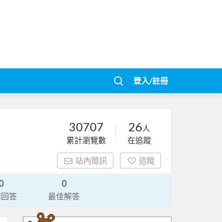
登入/註冊
30707
26
人
累計瀏覽數
在追蹤
站內簡訊
追蹤
0
0
請回答
最佳解答