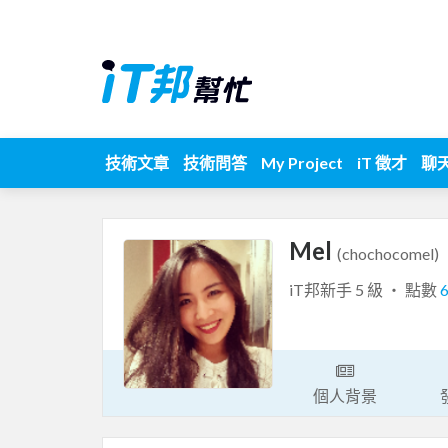
技術文章
技術問答
My Project
iT 徵才
聊
Mel
(chochocomel)
iT邦新手 5 級 ‧ 點數
個人背景