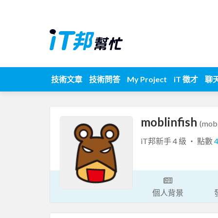
技術文章
技術問答
My Project
iT 徵才
聊
moblinfish
(mobl
iT邦新手 4 級 ‧ 點數
個人背景