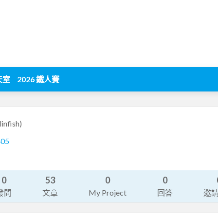
天室
2026 鐵人賽
infish)
405
0
53
0
0
發問
文章
My Project
回答
邀