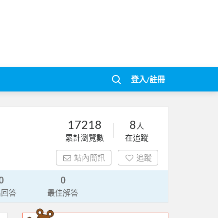
登入/註冊
17218
8
人
累計瀏覽數
在追蹤
站內簡訊
追蹤
0
0
請回答
最佳解答