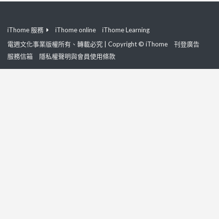
iThome 服務
iThome online
iThome Learning
電週文化事業版權所有、轉載必究 | Copyright © iThome
刊登廣告
服務信箱
隱私權聲明與會員使用條款