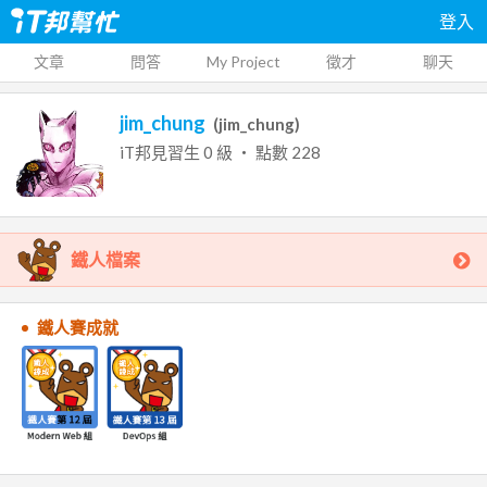
登入
文章
問答
My Project
徵才
聊天
jim_chung
(
jim_chung
)
iT邦見習生
0
級 ‧ 點數
228
鐵人檔案
鐵人賽成就