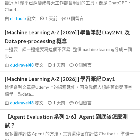
最近 AI 幾乎已經變成每天工作都會用到的工具。像是 ChatGPT、
Claud...
由
nlstudio
發文
1 天前
0
個留言
[Machine Learning A-Z [2026] ] 學習筆記 Day2 ML 及
Data pre-processing 概念
一邊要上課一邊還要寫這個不容易! 整個machine learning分成三個
步...
由
duckravel48
發文
1 天前
0
個留言
[Machine Learning A-Z [2026] ] 學習筆記 Day1
這個系列文章是Udemy上的課程延伸，因為我個人想趁著育嬰假空
檔學一點data...
由
duckravel48
發文
1 天前
0
個留言
【Agent Evaluation 系列 1/6】Agent 到底該怎麼測
試？
很多團隊評估 Agent 的方法，其實還停留在評估 Chatbot。 準備一