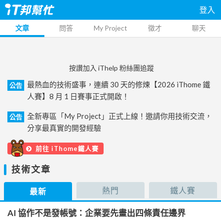
登入
文章
問答
My Project
徵才
聊天
按讚加入 iThelp 粉絲團追蹤
最熱血的技術盛事，連續 30 天的修煉【2026 iThome 鐵
公告
人賽】8 月 1 日賽事正式開啟！
全新專區「My Project」正式上線！邀請你用技術交流，
公告
分享最真實的開發經驗
前往 iThome鐵人賽
技術文章
熱門
鐵人賽
最新
AI 協作不是發帳號：企業要先畫出四條責任邊界