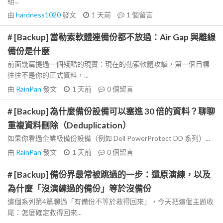
組...
由
hardness1020
發文
1 天前
1
個留言
# [Backup] 當勒索軟體連備份都不放過：Air Gap 與離線
備份是什麼
前面幾篇提過一個殘酷的現實：現在的勒索軟體攻擊，第一個目標
往往不是你的正式資料，...
由
RainPan
發文
1 天前
0
個留言
# [Backup] 為什麼備份設備可以塞進 30 倍的資料？聊聊
重複資料刪除（Deduplication）
如果你看過企業級備份設備（例如 Dell PowerProtect DD 系列）...
由
RainPan
發文
1 天前
0
個留言
# [Backup] 備份界最常被跳過的一步：還原演練，以及
為什麼「沒演練過的備份」等於沒備份
這個系列第4篇聊過「有備份不等於救得回來」，今天把這個主題收
尾：怎麼確定救得回來...