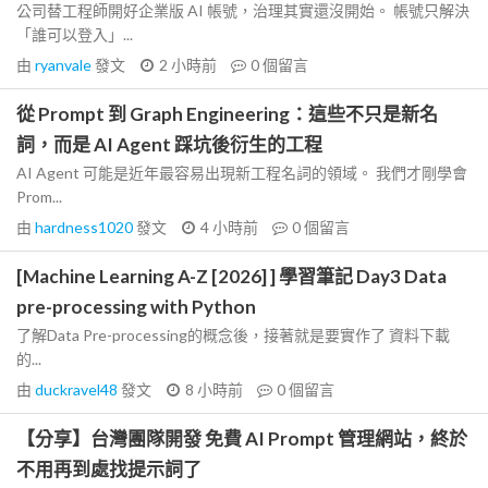
公司替工程師開好企業版 AI 帳號，治理其實還沒開始。 帳號只解決
「誰可以登入」...
由
ryanvale
發文
2 小時前
0
個留言
從 Prompt 到 Graph Engineering：這些不只是新名
詞，而是 AI Agent 踩坑後衍生的工程
AI Agent 可能是近年最容易出現新工程名詞的領域。 我們才剛學會
Prom...
由
hardness1020
發文
4 小時前
0
個留言
[Machine Learning A-Z [2026] ] 學習筆記 Day3 Data
pre-processing with Python
了解Data Pre-processing的概念後，接著就是要實作了 資料下載
的...
由
duckravel48
發文
8 小時前
0
個留言
【分享】台灣團隊開發 免費 AI Prompt 管理網站，終於
不用再到處找提示詞了