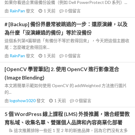
如果你看過企業級備份設備（例如 Dell PowerProtect DD 系列）...
由
RainPan
發文
1 天前
0
個留言
# [Backup] 備份界最常被跳過的一步：還原演練，以及
為什麼「沒演練過的備份」等於沒備份
這個系列第4篇聊過「有備份不等於救得回來」，今天把這個主題收
尾：怎麼確定救得回來...
由
RainPan
發文
1 天前
0
個留言
[OpenCV 學習筆記] 2. 使用 OpenCV 進行影像混合
(Image Blending)
本文將簡單示範如何使用 OpenCV 的 addWeighted 方法進行圖片
的...
由
logohow1020
發文
1 天前
0
個留言
5 個 WordPress 線上課程 (LMS) 外掛推薦，適合經營教
育私域、收集名單、營運個人品牌和內容商業化部署
📝 這次推薦排除一些近 1 至 2 年的新進品牌，因為它們沒有太多