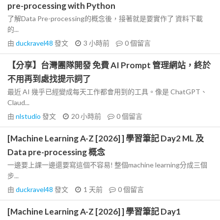
pre-processing with Python
了解Data Pre-processing的概念後，接著就是要實作了 資料下載
的...
由
duckravel48
發文
3 小時前
0
個留言
【分享】台灣團隊開發 免費 AI Prompt 管理網站，終於
不用再到處找提示詞了
最近 AI 幾乎已經變成每天工作都會用到的工具。像是 ChatGPT、
Claud...
由
nlstudio
發文
20 小時前
0
個留言
[Machine Learning A-Z [2026] ] 學習筆記 Day2 ML 及
Data pre-processing 概念
一邊要上課一邊還要寫這個不容易! 整個machine learning分成三個
步...
由
duckravel48
發文
1 天前
0
個留言
[Machine Learning A-Z [2026] ] 學習筆記 Day1