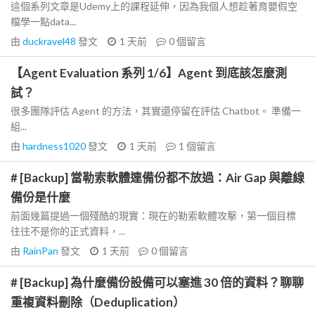
這個系列文章是Udemy上的課程延伸，因為我個人想趁著育嬰假空
檔學一點data...
由
duckravel48
發文
1 天前
0
個留言
【Agent Evaluation 系列 1/6】Agent 到底該怎麼測
試？
很多團隊評估 Agent 的方法，其實還停留在評估 Chatbot。 準備一
組...
由
hardness1020
發文
1 天前
1
個留言
# [Backup] 當勒索軟體連備份都不放過：Air Gap 與離線
備份是什麼
前面幾篇提過一個殘酷的現實：現在的勒索軟體攻擊，第一個目標
往往不是你的正式資料，...
由
RainPan
發文
1 天前
0
個留言
# [Backup] 為什麼備份設備可以塞進 30 倍的資料？聊聊
重複資料刪除（Deduplication）