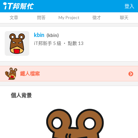
登入
文章
問答
My Project
徵才
聊天
kbin
(
kbin
)
iT邦新手
5
級 ‧ 點數
13
鐵人檔案
個人背景