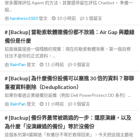
很多團隊評估 Agent 的方法，其實還停留在評估 Chatbot。 準備一
組...
由
hardness1020
發文
10 小時前
1
個留言
# [Backup] 當勒索軟體連備份都不放過：Air Gap 與離線
備份是什麼
前面幾篇提過一個殘酷的現實：現在的勒索軟體攻擊，第一個目標
往往不是你的正式資料，...
由
RainPan
發文
11 小時前
0
個留言
# [Backup] 為什麼備份設備可以塞進 30 倍的資料？聊聊
重複資料刪除（Deduplication）
如果你看過企業級備份設備（例如 Dell PowerProtect DD 系列）...
由
RainPan
發文
11 小時前
0
個留言
# [Backup] 備份界最常被跳過的一步：還原演練，以及
為什麼「沒演練過的備份」等於沒備份
這個系列第4篇聊過「有備份不等於救得回來」，今天把這個主題收