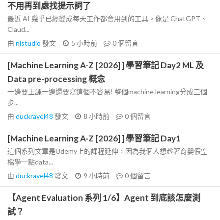
不用再到處找提示詞了
最近 AI 幾乎已經變成每天工作都會用到的工具。像是 ChatGPT、
Claud...
由
nlstudio
發文
5 小時前
0
個留言
[Machine Learning A-Z [2026] ] 學習筆記 Day2 ML 及
Data pre-processing 概念
一邊要上課一邊還要寫這個不容易! 整個machine learning分成三個
步...
由
duckravel48
發文
8 小時前
0
個留言
[Machine Learning A-Z [2026] ] 學習筆記 Day1
這個系列文章是Udemy上的課程延伸，因為我個人想趁著育嬰假空
檔學一點data...
由
duckravel48
發文
9 小時前
0
個留言
【Agent Evaluation 系列 1/6】Agent 到底該怎麼測
試？