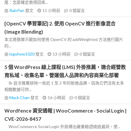
尾：怎麼確定救得回來...
由
RainPan
發文
11 小時前
0
個留言
[OpenCV 學習筆記] 2. 使用 OpenCV 進行影像混合
(Image Blending)
本文將簡單示範如何使用 OpenCV 的 addWeighted 方法進行圖片
的...
由
logohow1020
發文
13 小時前
0
個留言
5 個 WordPress 線上課程 (LMS) 外掛推薦，適合經營教
育私域、收集名單、營運個人品牌和內容商業化部署
📝 這次推薦排除一些近 1 至 2 年的新進品牌，因為它們沒有太多
相關數據可供...
由
Mack Chan
發文
16 小時前
0
個留言
Wordfence 資安通報 | WooCommerce - Social Login |
CVE-2026-8457
WooCommerce Social Login 外掛爆出嚴重驗證繞過漏洞，使...