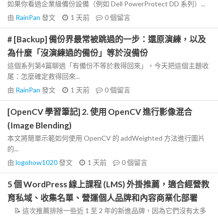
如果你看過企業級備份設備（例如 Dell PowerProtect DD 系列）...
由
RainPan
發文
1 天前
0
個留言
# [Backup] 備份界最常被跳過的一步：還原演練，以及
為什麼「沒演練過的備份」等於沒備份
這個系列第4篇聊過「有備份不等於救得回來」，今天把這個主題收
尾：怎麼確定救得回來...
由
RainPan
發文
1 天前
0
個留言
[OpenCV 學習筆記] 2. 使用 OpenCV 進行影像混合
(Image Blending)
本文將簡單示範如何使用 OpenCV 的 addWeighted 方法進行圖片
的...
由
logohow1020
發文
1 天前
0
個留言
5 個 WordPress 線上課程 (LMS) 外掛推薦，適合經營教
育私域、收集名單、營運個人品牌和內容商業化部署
📝 這次推薦排除一些近 1 至 2 年的新進品牌，因為它們沒有太多