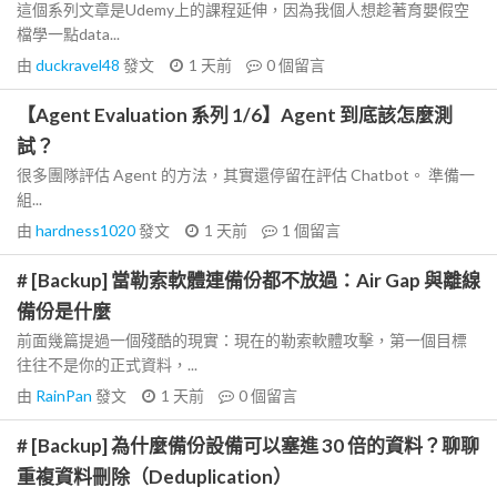
這個系列文章是Udemy上的課程延伸，因為我個人想趁著育嬰假空
檔學一點data...
由
duckravel48
發文
1 天前
0
個留言
【Agent Evaluation 系列 1/6】Agent 到底該怎麼測
試？
很多團隊評估 Agent 的方法，其實還停留在評估 Chatbot。 準備一
組...
由
hardness1020
發文
1 天前
1
個留言
# [Backup] 當勒索軟體連備份都不放過：Air Gap 與離線
備份是什麼
前面幾篇提過一個殘酷的現實：現在的勒索軟體攻擊，第一個目標
往往不是你的正式資料，...
由
RainPan
發文
1 天前
0
個留言
# [Backup] 為什麼備份設備可以塞進 30 倍的資料？聊聊
重複資料刪除（Deduplication）